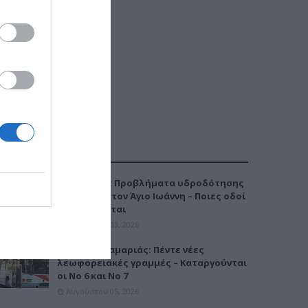
ΔΗΜΟΦΙΛΕΣΤΕΡΑ
Καλαμαριά: Προβλήματα υδροδότησης
την Τρίτη στον Άγιο Ιωάννη – Ποιες οδοί
επηρεάζονται
Αυγούστου 03, 2026
Μετρό Καλαμαριάς: Πέντε νέες
λεωφορειακές γραμμές – Καταργούνται
οι Νο 6 και Νο 7
Αυγούστου 05, 2026