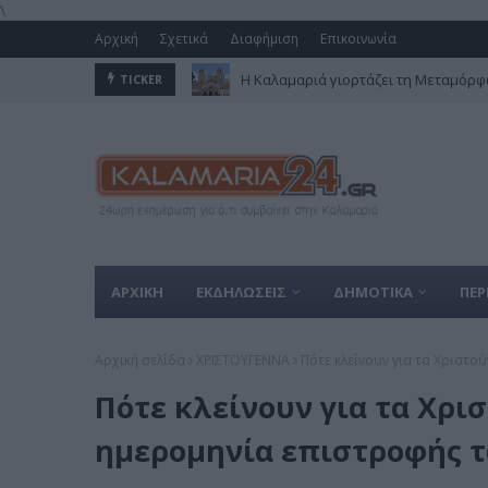
\
Αρχική
Σχετικά
Διαφήμιση
Επικοινωνία
Η Καλαμαριά γιορτάζει τη Μεταμόρφω
TICKER
ΑΡΧΙΚΗ
ΕΚΔΗΛΩΣΕΙΣ
ΔΗΜΟΤΙΚΑ
ΠΕΡ
Αρχική σελίδα
ΧΡΙΣΤΟΥΓΕΝΝΑ
Πότε κλείνουν για τα Χριστο
Πότε κλείνουν για τα Χρισ
ημερομηνία επιστροφής 