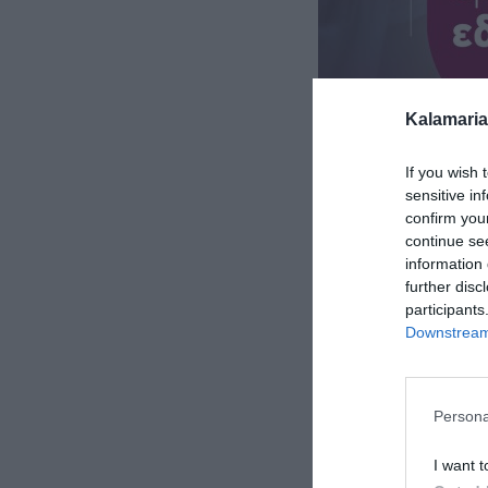
Kalamaria
If you wish 
sensitive in
confirm you
continue se
information 
further disc
participants
Downstream 
Persona
I want t