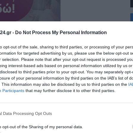
+
°
C
24.gr -
Do Not Process My Personal Information
+
+
Θ
to opt-out of the sale, sharing to third parties, or processing of your per
Π
formation for targeted advertising by us, please use the below opt-out s
Π
r selection. Please note that after your opt-out request is processed y
Σ
eing interest-based ads based on personal information utilized by us or
Κ
disclosed to third parties prior to your opt-out. You may separately opt-
Δ
Τ
losure of your personal information by third parties on the IAB’s list of
Τ
. This information may also be disclosed by us to third parties on the
IA
Π
Participants
that may further disclose it to other third parties.
l Data Processing Opt Outs
o opt-out of the Sharing of my personal data.