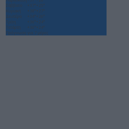
Σάββατο
+
37°
+
25°
Κυριακή
+
38°
+
27°
Δευτέρα
+
34°
+
26°
Τρίτη
+
36°
+
24°
Τετάρτη
+
36°
+
24°
Πρόγνωση για 7 μέρες