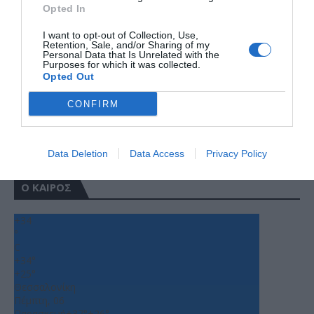
Opted In
I want to opt-out of Collection, Use,
Retention, Sale, and/or Sharing of my
Personal Data that Is Unrelated with the
Purposes for which it was collected.
Opted Out
CONFIRM
Data Deletion
Data Access
Privacy Policy
Ο ΚΑΙΡΟΣ
+
34
°
C
+
34°
+
25°
Θεσσαλονίκη
Πέμπτη, 06
Παρασκευή
+
37°
+
26°