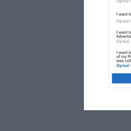
Opted 
I want t
Opted 
I want 
Advertis
Opted 
I want t
of my P
was col
Opted 