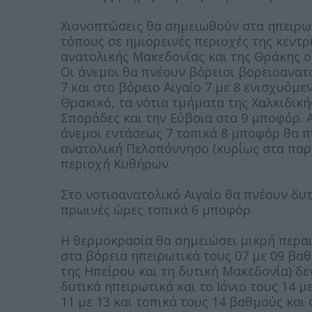
Χιονοπτώσεις θα σημειωθούν στα ηπειρωτι
τόπους σε ημιορεινές περιοχές της κεντρ
ανατολικής Μακεδονίας και της Θράκης οι
Οι άνεμοι θα πνέουν βόρειοι βορειοανατο
7 και στο βόρειο Αιγαίο 7 με 8 ενισχυόμε
Θρακικό, τα νότια τμήματα της Χαλκιδικής
Σποράδες και την Εύβοια στα 9 μποφόρ. 
άνεμοι εντάσεως 7 τοπικά 8 μποφόρ θα π
ανατολική Πελοπόννησο (κυρίως στα παρά
περιοχή Κυθήρων.
Στο νοτιοανατολικό Αιγαίο θα πνέουν δυτι
πρωινές ώρες τοπικά 6 μποφόρ.
Η θερμοκρασία θα σημειώσει μικρή περαι
στα βόρεια ηπειρωτικά τους 07 με 09 βα
της Ηπείρου και τη δυτική Μακεδονία) δε
δυτικά ηπειρωτικά και το Ιόνιο τους 14 
11 με 13 και τοπικά τους 14 βαθμούς και