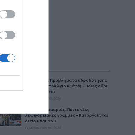
ΔΗΜΟΦΙΛΕΣΤΕΡΑ
Καλαμαριά: Προβλήματα υδροδότησης
την Τρίτη στον Άγιο Ιωάννη – Ποιες οδοί
επηρεάζονται
Αυγούστου 03, 2026
Μετρό Καλαμαριάς: Πέντε νέες
λεωφορειακές γραμμές – Καταργούνται
οι Νο 6 και Νο 7
Αυγούστου 05, 2026