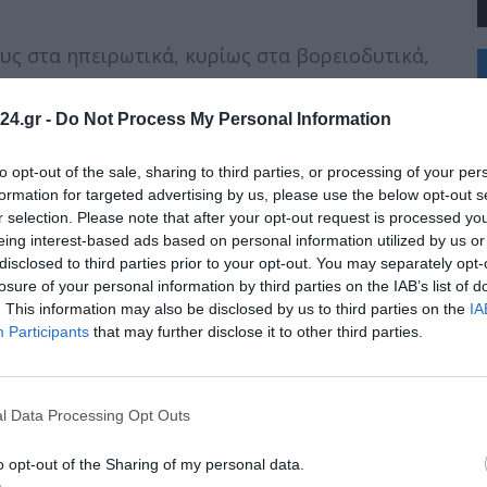
υς στα ηπειρωτικά, κυρίως στα βορειοδυτικά,
+
°
C
24.gr -
Do Not Process My Personal Information
+
+
Θ
ές βροχές. Χιονοπτώσεις θα σημειωθούν στα
to opt-out of the sale, sharing to third parties, or processing of your per
Π
formation for targeted advertising by us, please use the below opt-out s
, οι οποίες θα είναι πυκνές από το απόγευμα
Σ
r selection. Please note that after your opt-out request is processed y
ι της Θράκης.
Κ
eing interest-based ads based on personal information utilized by us or
ί 4 με 6, πρόσκαιρα θα θαλάσσια έως 7
Δ
disclosed to third parties prior to your opt-out. You may separately opt-
Τ
τολικοί 6 με 8 και στα θαλάσσια τοπικά 9
Τ
losure of your personal information by third parties on the IAB’s list of
Π
. This information may also be disclosed by us to third parties on the
IA
ούς Κελσίου. Στη δυτική Μακεδονία 3 με 4
Π
Participants
that may further disclose it to other third parties.
ατά περιόδους και στα ορεινά του νομού
έουν βόρειοι βορειοδυτικοί με εντάσεις 3-5
l Data Processing Opt Outs
4 έως 6-7 βαθμούς.
o opt-out of the Sharing of my personal data.