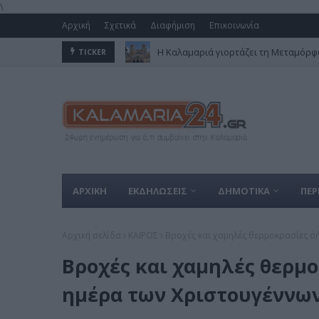
\
Αρχική
Σχετικά
Διαφήμιση
Επικοινωνία
Η Καλαμαριά γιορτάζει τη Μεταμόρφω
TICKER
ΑΡΧΙΚΗ
ΕΚΔΗΛΩΣΕΙΣ
ΔΗΜΟΤΙΚΑ
ΠΕΡ
Αρχική σελίδα
ΚΑΙΡΟΣ
Βροχές και χαμηλές θερμοκρασίες σ
Βροχές και χαμηλές θερμ
ημέρα των Χριστουγέννω