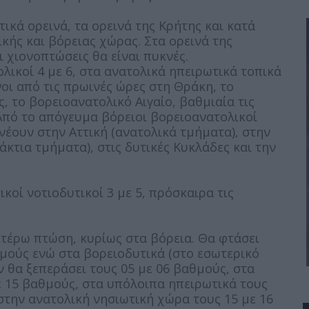
κά ορεινά, τα ορεινά της Κρήτης και κατά
ικής και βόρειας χώρας. Στα ορεινά της
 χιονοπτώσεις θα είναι πυκνές.
λικοί 4 με 6, στα ανατολικά ηπειρωτικά τοπικά
νοι από τις πρωινές ώρες στη Θράκη, το
, το βορειοανατολικό Αιγαίο, βαθμιαία τις
Από το απόγευμα βόρειοι βορειοανατολικοί
νέουν στην Αττική (ανατολικά τμήματα), στην
κτια τμήματα), στις δυτικές Κυκλάδες και την
κοί νοτιοδυτικοί 3 με 5, πρόσκαιρα τις
τέρω πτώση, κυρίως στα βόρεια. Θα φτάσει
θμούς ενώ στα βορειοδυτικά (στο εσωτερικό
ν θα ξεπεράσει τους 05 με 06 βαθμούς, στα
με 15 βαθμούς, στα υπόλοιπα ηπειρωτικά τους
 στην ανατολική νησιωτική χώρα τους 15 με 16