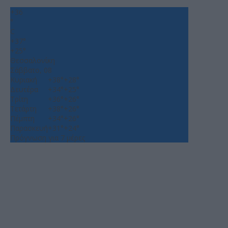
+
36
°
C
+
37°
+
25°
Θεσσαλονίκη
Σάββατο, 08
Κυριακή
+
38°
+
28°
Δευτέρα
+
34°
+
25°
Τρίτη
+
36°
+
26°
Τετάρτη
+
38°
+
26°
Πέμπτη
+
34°
+
26°
Παρασκευή
+
31°
+
24°
Πρόγνωση για 7 μέρες