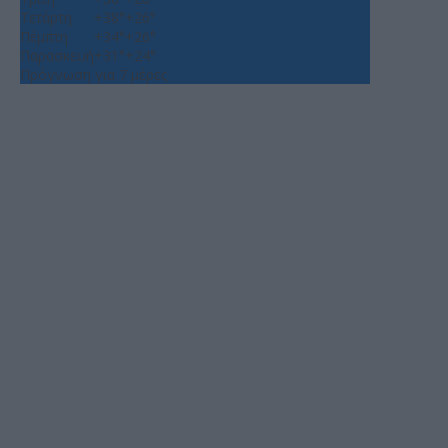
Τετάρτη
+
38°
+
26°
Πέμπτη
+
34°
+
26°
Παρασκευή
+
31°
+
24°
Πρόγνωση για 7 μέρες