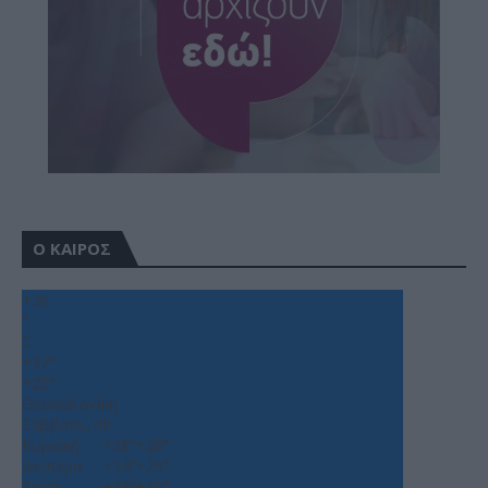
Ο ΚΑΙΡΟΣ
+
36
°
C
+
37°
+
25°
Θεσσαλονίκη
Σάββατο, 08
Κυριακή
+
38°
+
28°
Δευτέρα
+
34°
+
25°
Τρίτη
+
36°
+
26°