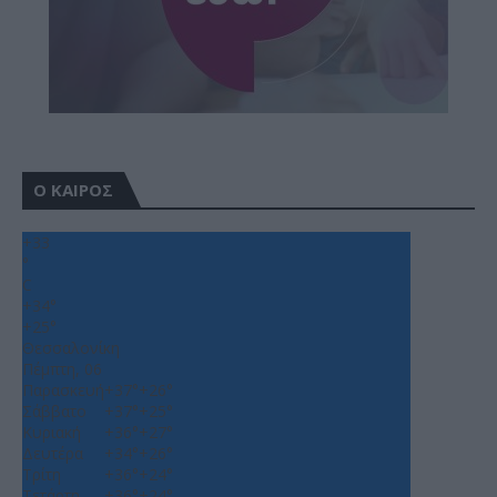
Ο ΚΑΙΡΟΣ
+
33
°
C
+
34°
+
25°
Θεσσαλονίκη
Πέμπτη, 06
Παρασκευή
+
37°
+
26°
Σάββατο
+
37°
+
25°
Κυριακή
+
36°
+
27°
Δευτέρα
+
34°
+
26°
Τρίτη
+
36°
+
24°
Τετάρτη
+
36°
+
24°