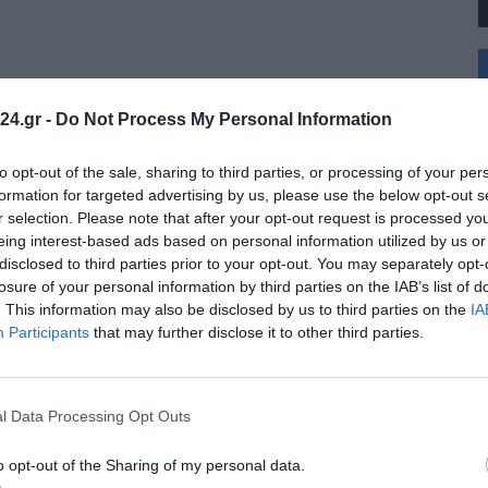
+
°
C
24.gr -
Do Not Process My Personal Information
+
+
Θ
to opt-out of the sale, sharing to third parties, or processing of your per
Κ
formation for targeted advertising by us, please use the below opt-out s
Δ
r selection. Please note that after your opt-out request is processed y
Τ
eing interest-based ads based on personal information utilized by us or
Τ
disclosed to third parties prior to your opt-out. You may separately opt-
Π
Π
losure of your personal information by third parties on the IAB’s list of
Σ
. This information may also be disclosed by us to third parties on the
IA
Π
Participants
that may further disclose it to other third parties.
l Data Processing Opt Outs
o opt-out of the Sharing of my personal data.