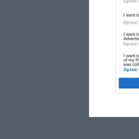
Opted 
I want t
Opted 
I want 
Advertis
Opted 
I want t
of my P
was col
Opted 