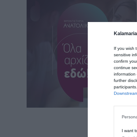
Kalamaria
If you wish 
sensitive in
confirm you
continue se
information 
further disc
participants
Downstream 
Persona
I want t