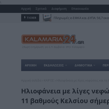
\
Αρχική
Σχετικά
Διαφήμιση
Επικοινωνία
Πληρωμές e-ΕΦΚΑ και ΔΥΠΑ: 56,7 εκα
TICKER
ΑΡΧΙΚΗ
ΕΚΔΗΛΩΣΕΙΣ
ΔΗΜΟΤΙΚΑ
ΠΕΡ
Αρχική σελίδα
ΚΑΙΡΟΣ
Ηλιοφάνεια με λίγες νεφώσεις και τ
Ηλιοφάνεια με λίγες νεφώ
11 βαθμούς Κελσίου σήμε