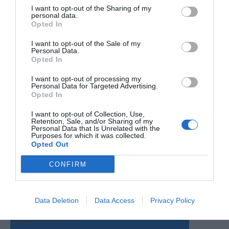
I want to opt-out of the Sharing of my
personal data.
Opted In
I want to opt-out of the Sale of my
Personal Data.
Opted In
I want to opt-out of processing my
Personal Data for Targeted Advertising.
Ο ΚΑΙΡΟΣ
Opted In
+
33
I want to opt-out of Collection, Use,
Retention, Sale, and/or Sharing of my
°
Personal Data that Is Unrelated with the
C
Purposes for which it was collected.
+
34°
Opted Out
+
26°
Θεσσαλονίκη
CONFIRM
Παρασκευή, 07
Σάββατο
+
36°
+
23°
Κυριακή
+
37°
+
27°
Data Deletion
Data Access
Privacy Policy
Δευτέρα
+
35°
+
26°
Τρίτη
+
36°
+
25°
Τετάρτη
+
36°
+
25°