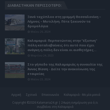
ΔΙΑΒΆΣΤΗΚΑΝ ΠΕΡΙΣΣΌΤΕΡΟ:
Ξανά ταχύπλοο στη γραμμή Θεσσαλονίκη –
Λήμνος – Μυτιλήνη. Πότε ξεκινούν τα
δρομολόγια
Μαΐου 26, 2024
Καλαμαριά: Περπατώντας στην "έξυπνη"
πόλη καταλαβαίνεις ότι αυτό που έχει
ανάγκη η πόλη δεν είναι οι αισθητήρες...
Μαρτίου 24, 2023
Στο γήπεδο της Καλαμαριάς η συναυλία της
Άννας Βίσση - Δείτε την ανακοίνωση της
εταιρείας
Μαΐου 23, 2024
Αρχική
Σχετικά
Επικοινωνία
Καλαμαριά - Με μία ματιά
Copyright ©
2026
Kalamaria24.gr | 24ωρη ενημέρωση για ό,τι
συμβαίνει στη Καλαμαριά