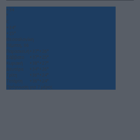
+
34
°
C
+
34°
+
25°
Θεσσαλονίκη
Πέμπτη, 06
Παρασκευή
+
37°
+
26°
Σάββατο
+
37°
+
25°
Κυριακή
+
38°
+
27°
Δευτέρα
+
34°
+
26°
Τρίτη
+
36°
+
24°
Τετάρτη
+
36°
+
24°
Πρόγνωση για 7 μέρες