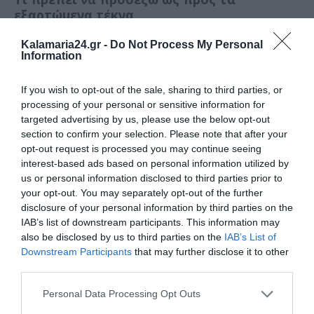
εξαρτώμενα τέκνα
Υπάρχουν ειδικές περιπτώσεις εξαρτώμενων
Kalamaria24.gr -
Do Not Process My Personal
Information
τέκνων. Εφόσον πληρούν τα ηλικιακά όρια που
ορίζονται στην παρ. 1 του παρόντος άρθρου,
εξαρτώμενα θεωρούνται:
If you wish to opt-out of the sale, sharing to third parties, or
processing of your personal or sensitive information for
targeted advertising by us, please use the below opt-out
α) Τα τέκνα από προηγούμενο γάμο του ενός ή
section to confirm your selection. Please note that after your
και των δύο συζύγων, σε περίπτωση έγγαμων,
opt-out request is processed you may continue seeing
εφόσον ο αιτών/υπόχρεος ή η σύζυγός του
interest-based ads based on personal information utilized by
έχουν με δικαστική απόφαση την επιμέλεια
us or personal information disclosed to third parties prior to
των τέκνων. Προκειμένου δε για ενήλικα
your opt-out. You may separately opt-out of the further
τέκνα, εφόσον έχουν την κύρια ή αποκλειστική
disclosure of your personal information by third parties on the
ευθύνη διατροφής τους η οποία βεβαιώνεται
IAB’s list of downstream participants. This information may
με υπεύθυνη δήλωση του τέκνου που φέρει το
also be disclosed by us to third parties on the
IAB’s List of
γνήσιο της υπογραφής του.
Downstream Participants
that may further disclose it to other
third parties.
β) Τα τέκνα άγαμου πατέρα, εφόσον ο αιτών/
υπόχρεος άγαμος πατέρας τα έχει αναγνωρίσει
Personal Data Processing Opt Outs
με δικαστική απόφαση ή συμβολαιογραφική