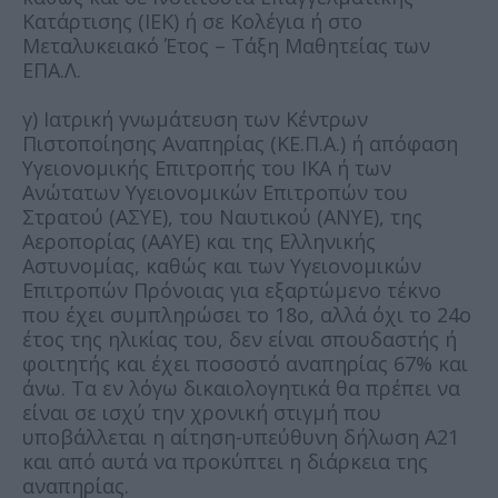
Κατάρτισης (ΙΕΚ) ή σε Κολέγια ή στο
Μεταλυκειακό Έτος – Τάξη Μαθητείας των
ΕΠΑ.Λ.
γ) Ιατρική γνωμάτευση των Κέντρων
Πιστοποίησης Αναπηρίας (ΚΕ.Π.Α.) ή απόφαση
Υγειονομικής Επιτροπής του ΙΚΑ ή των
Ανώτατων Υγειονομικών Επιτροπών του
Στρατού (ΑΣΥΕ), του Ναυτικού (ΑΝΥΕ), της
Αεροπορίας (ΑΑΥΕ) και της Ελληνικής
Αστυνομίας, καθώς και των Υγειονομικών
Επιτροπών Πρόνοιας για εξαρτώμενο τέκνο
που έχει συμπληρώσει το 18ο, αλλά όχι το 24ο
έτος της ηλικίας του, δεν είναι σπουδαστής ή
φοιτητής και έχει ποσοστό αναπηρίας 67% και
άνω. Τα εν λόγω δικαιολογητικά θα πρέπει να
είναι σε ισχύ την χρονική στιγμή που
υποβάλλεται η αίτηση-υπεύθυνη δήλωση Α21
και από αυτά να προκύπτει η διάρκεια της
αναπηρίας.