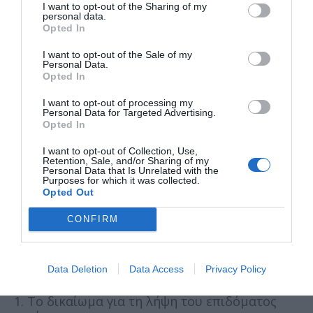
I want to opt-out of the Sharing of my
πράξη και έχει την επιμέλεια με δικαστική
personal data.
απόφαση.
Opted In
γ) Τα τέκνα συζύγων σε διάσταση, εφόσον ο
I want to opt-out of the Sale of my
Personal Data.
αιτών γονέας έχει με δικαστική απόφαση ή
Opted In
συμβολαιογραφική πράξη ή ιδιωτικό
συμφωνητικό την επιμέλεια των τέκνων ή
I want to opt-out of processing my
Personal Data for Targeted Advertising.
υπεύθυνη δήλωση του άλλου γονέα η οποία
Opted In
φέρει το γνήσιο της υπογραφής του.
Προκειμένου δε για ενήλικα τέκνα, εφόσον
I want to opt-out of Collection, Use,
έχει την κύρια ή αποκλειστική ευθύνη
Retention, Sale, and/or Sharing of my
Personal Data that Is Unrelated with the
διατροφής των τέκνων, η οποία βεβαιώνεται
Purposes for which it was collected.
με υπεύθυνη δήλωση του τέκνου που φέρει το
Opted Out
γνήσιο της υπογραφής του.
CONFIRM
Πότε αποκτώ δικαίωμα χορήγησης του
επιδόματος
Data Deletion
Data Access
Privacy Policy
1. Το δικαίωμα για τη λήψη του επιδόματος