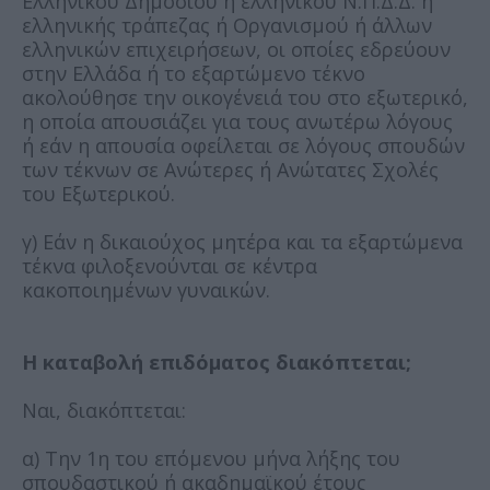
Ελληνικού Δημοσίου ή ελληνικού Ν.Π.Δ.Δ. ή
ελληνικής τράπεζας ή Οργανισμού ή άλλων
ελληνικών επιχειρήσεων, οι οποίες εδρεύουν
στην Ελλάδα ή το εξαρτώμενο τέκνο
ακολούθησε την οικογένειά του στο εξωτερικό,
η οποία απουσιάζει για τους ανωτέρω λόγους
ή εάν η απουσία οφείλεται σε λόγους σπουδών
των τέκνων σε Ανώτερες ή Ανώτατες Σχολές
του Εξωτερικού.
γ) Εάν η δικαιούχος μητέρα και τα εξαρτώμενα
τέκνα φιλοξενούνται σε κέντρα
κακοποιημένων γυναικών.
Η καταβολή επιδόματος διακόπτεται;
Ναι, διακόπτεται:
α) Την 1η του επόμενου μήνα λήξης του
σπουδαστικού ή ακαδημαϊκού έτους