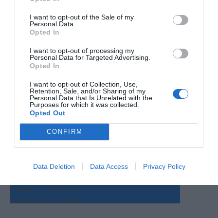
I want to opt-out of the Sale of my
Personal Data.
Opted In
I want to opt-out of processing my
Ο ΚΑΙΡΟΣ
Personal Data for Targeted Advertising.
Opted In
+
32
I want to opt-out of Collection, Use,
°
Retention, Sale, and/or Sharing of my
C
Personal Data that Is Unrelated with the
Purposes for which it was collected.
+
35°
Opted Out
+
26°
Θεσσαλονίκη
CONFIRM
Πέμπτη, 06
Παρασκευή
+
34°
+
26°
Σάββατο
+
37°
+
25°
Κυριακή
+
39°
+
27°
Data Deletion
Data Access
Privacy Policy
Δευτέρα
+
33°
+
26°
Τρίτη
+
35°
+
24°
Τετάρτη
+
37°
+
24°
Πρόγνωση για 7 μέρες