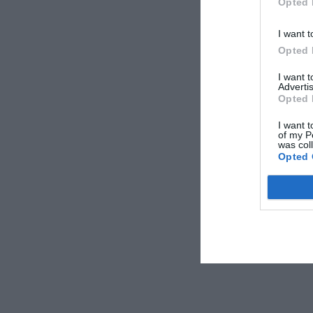
Opted 
I want t
Opted 
I want 
Advertis
Opted 
I want t
of my P
was col
Opted 