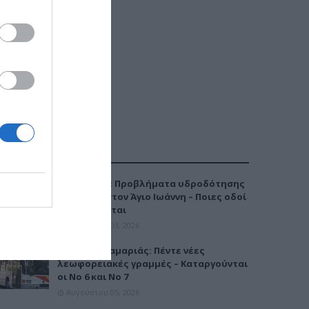
ΔΗΜΟΦΙΛΕΣΤΕΡΑ
Καλαμαριά: Προβλήματα υδροδότησης
την Τρίτη στον Άγιο Ιωάννη – Ποιες οδοί
επηρεάζονται
Αυγούστου 03, 2026
Μετρό Καλαμαριάς: Πέντε νέες
λεωφορειακές γραμμές – Καταργούνται
οι Νο 6 και Νο 7
Αυγούστου 05, 2026