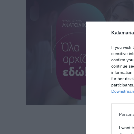
Kalamaria
If you wish 
sensitive in
confirm you
continue se
information 
further disc
participants
Downstream 
Persona
I want t