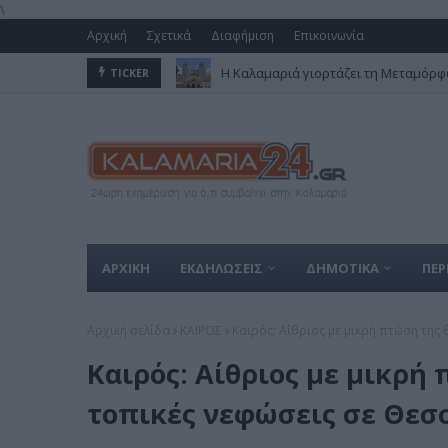
\
Αρχική
Σχετικά
Διαφήμιση
Επικοινωνία
Η Καλαμαριά γιορτάζει τη Μεταμόρφω
TICKER
ΑΡΧΙΚΗ
ΕΚΔΗΛΩΣΕΙΣ
ΔΗΜΟΤΙΚΑ
ΠΕΡ
Αρχική σελίδα
ΚΑΙΡΟΣ
Καιρός: Αίθριος με μικρή πτώση της
Καιρός: Αίθριος με μικρή
τοπικές νεφώσεις σε Θεσ