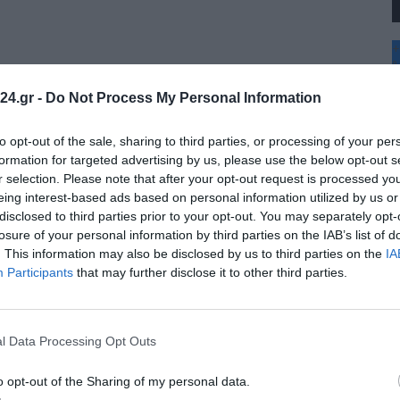
+
°
C
24.gr -
Do Not Process My Personal Information
+
+
Θ
to opt-out of the sale, sharing to third parties, or processing of your per
Π
formation for targeted advertising by us, please use the below opt-out s
Π
r selection. Please note that after your opt-out request is processed y
Σ
eing interest-based ads based on personal information utilized by us or
Κ
disclosed to third parties prior to your opt-out. You may separately opt-
Δ
Τ
losure of your personal information by third parties on the IAB’s list of
Τ
. This information may also be disclosed by us to third parties on the
IA
Π
Participants
that may further disclose it to other third parties.
l Data Processing Opt Outs
o opt-out of the Sharing of my personal data.