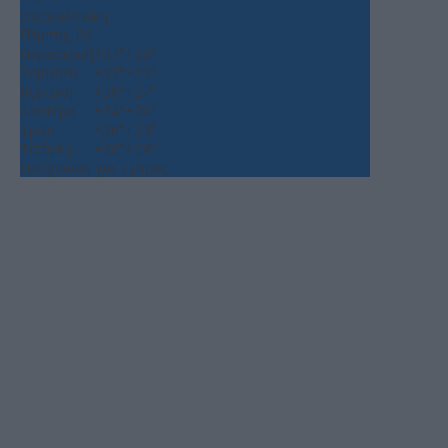
Θεσσαλονίκη
Πέμπτη, 06
Παρασκευή
+
37°
+
26°
Σάββατο
+
37°
+
25°
Κυριακή
+
38°
+
27°
Δευτέρα
+
34°
+
26°
Τρίτη
+
36°
+
24°
Τετάρτη
+
36°
+
24°
Πρόγνωση για 7 μέρες