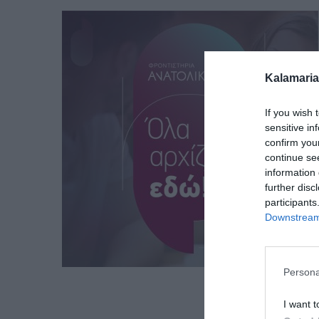
Kalamaria
If you wish 
sensitive in
confirm you
continue se
information 
further disc
participants
Downstream 
Persona
I want t