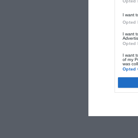
Opted 
I want t
Opted 
I want 
Advertis
Opted 
I want t
of my P
was col
Opted 