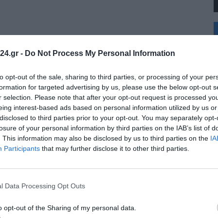
+
°
C
24.gr -
Do Not Process My Personal Information
+
+
Θ
to opt-out of the sale, sharing to third parties, or processing of your per
Σ
formation for targeted advertising by us, please use the below opt-out s
Π
r selection. Please note that after your opt-out request is processed y
Κ
eing interest-based ads based on personal information utilized by us or
Δ
disclosed to third parties prior to your opt-out. You may separately opt-
Τ
Τ
losure of your personal information by third parties on the IAB’s list of
Π
. This information may also be disclosed by us to third parties on the
IA
Π
Participants
that may further disclose it to other third parties.
l Data Processing Opt Outs
o opt-out of the Sharing of my personal data.