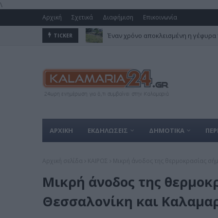
\
Αρχική
Σχετικά
Διαφήμιση
Επικοινωνία
Έναν χρόνο αποκλεισμένη η γέφυρα 
TICKER
ΑΡΧΙΚΗ
ΕΚΔΗΛΩΣΕΙΣ
ΔΗΜΟΤΙΚΑ
ΠΕΡ
Αρχική σελίδα
ΚΑΙΡΟΣ
Μικρή άνοδος της θερμοκρασίας σήμ
Μικρή άνοδος της θερμοκ
Θεσσαλονίκη και Καλαμα