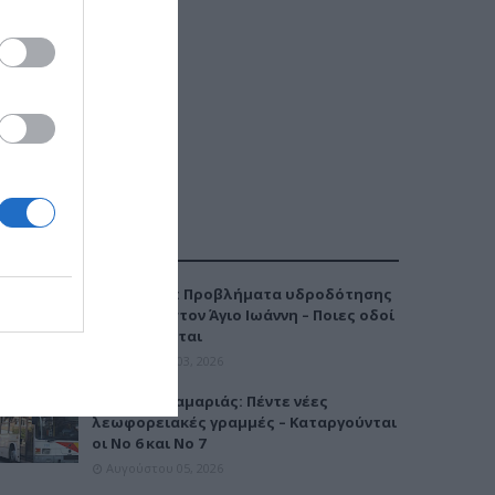
ΔΗΜΟΦΙΛΕΣΤΕΡΑ
Καλαμαριά: Προβλήματα υδροδότησης
την Τρίτη στον Άγιο Ιωάννη – Ποιες οδοί
επηρεάζονται
Αυγούστου 03, 2026
Μετρό Καλαμαριάς: Πέντε νέες
λεωφορειακές γραμμές – Καταργούνται
οι Νο 6 και Νο 7
Αυγούστου 05, 2026