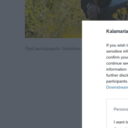
Kalamaria
If you wish 
Πηγή φωτογραφιών: Οικογένεια Γιάννη Μπουτάρη
sensitive in
confirm you
continue se
information 
further disc
participants
Downstream 
Persona
I want t