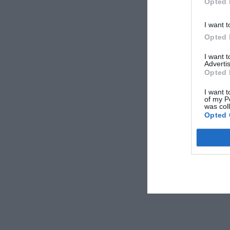
Opted 
I want t
Opted 
I want 
Advertis
Opted 
I want t
of my P
was col
Opted 