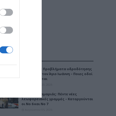
ΔΗΜΟΦΙΛΕΣΤΕΡΑ
Καλαμαριά: Προβλήματα υδροδότησης
την Τρίτη στον Άγιο Ιωάννη – Ποιες οδοί
επηρεάζονται
Αυγούστου 03, 2026
Μετρό Καλαμαριάς: Πέντε νέες
λεωφορειακές γραμμές – Καταργούνται
οι Νο 6 και Νο 7
Αυγούστου 05, 2026