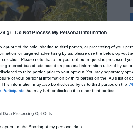
+
°
C
24.gr -
Do Not Process My Personal Information
+
+
Θ
to opt-out of the sale, sharing to third parties, or processing of your per
Π
formation for targeted advertising by us, please use the below opt-out s
Π
r selection. Please note that after your opt-out request is processed y
Σ
eing interest-based ads based on personal information utilized by us or
Κ
disclosed to third parties prior to your opt-out. You may separately opt-
Δ
Τ
losure of your personal information by third parties on the IAB’s list of
Τ
. This information may also be disclosed by us to third parties on the
IA
Π
Participants
that may further disclose it to other third parties.
l Data Processing Opt Outs
o opt-out of the Sharing of my personal data.