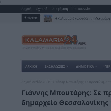
\
Αρχική
Σχετικά
Διαφήμιση
Επικοινωνία
Η Καλαμαριά γιορτάζει τη Μεταμόρφω
TICKER
ΑΡΧΙΚΗ
ΕΚΔΗΛΩΣΕΙΣ
ΔΗΜΟΤΙΚΑ
ΠΕΡ
Αρχική σελίδα
ΠΕΡΙΞ
Γιάννης Μπουτάρης: Σε προσκύνημα τη
Γιάννης Μπουτάρης: Σε π
δημαρχείο Θεσσαλονίκης 