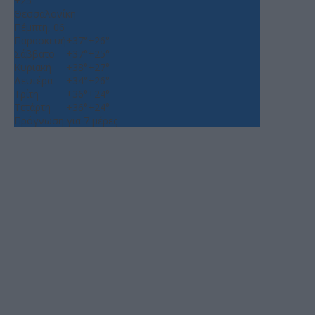
+
25°
Θεσσαλονίκη
Πέμπτη, 06
Παρασκευή
+
37°
+
26°
Σάββατο
+
37°
+
25°
Κυριακή
+
38°
+
27°
Δευτέρα
+
34°
+
26°
Τρίτη
+
36°
+
24°
Τετάρτη
+
36°
+
24°
Πρόγνωση για 7 μέρες