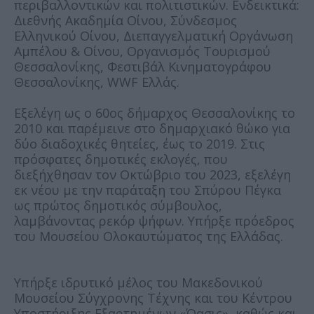
περιβαλλοντικών και πολιτιστικών. Ενδεικτικά:
Διεθνής Ακαδημία Οίνου, Σύνδεσμος
Ελληνικού Οίνου, Διεπαγγελματική Οργάνωση
Αμπέλου & Οίνου, Οργανισμός Τουρισμού
Θεσσαλονίκης, Φεστιβάλ Κινηματογράφου
Θεσσαλονίκης, WWF Ελλάς.
Εξελέγη ως ο 60ος δήμαρχος Θεσσαλονίκης το
2010 και παρέμεινε στο δημαρχιακό θώκο για
δύο διαδοχικές θητείες, έως το 2019. Στις
πρόσφατες δημοτικές εκλογές, που
διεξήχθησαν τον Οκτώβριο του 2023, εξελέγη
εκ νέου με την παράταξη του Σπύρου Πέγκα
ως πρώτος δημοτικός σύμβουλος,
λαμβάνοντας ρεκόρ ψήφων. Υπήρξε πρόεδρος
του Μουσείου Ολοκαυτώματος της Ελλάδας.
Υπήρξε ιδρυτικό μέλος του Μακεδονικού
Μουσείου Σύγχρονης Τέχνης και του Κέντρου
Υποστήριξης Εξαρτημένων «Όασις», καθώς και