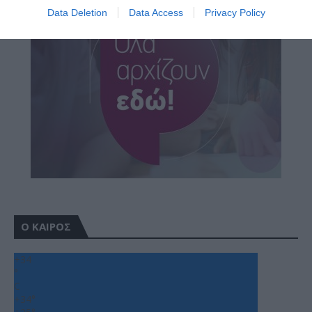
Data Deletion
Data Access
Privacy Policy
Ο ΚΑΙΡΟΣ
+
34
°
C
+
34°