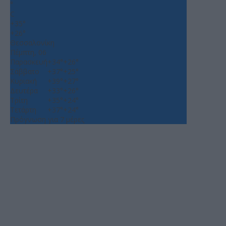
°
C
+
35°
+
26°
Θεσσαλονίκη
Πέμπτη, 06
Παρασκευή
+
34°
+
26°
Σάββατο
+
37°
+
25°
Κυριακή
+
39°
+
27°
Δευτέρα
+
33°
+
26°
Τρίτη
+
35°
+
24°
Τετάρτη
+
37°
+
24°
Πρόγνωση για 7 μέρες