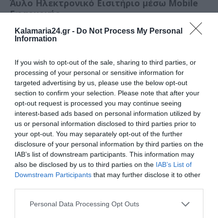
Άυλο Ηλεκτρονικό Εισιτήριο μέσω Mobile
Εφαρμογής
Kalamaria24.gr -
Do Not Process My Personal
Σύντομα θα υπάρχει η δυνατότητα αγοράς
Information
άυλου ηλεκτρονικού εισιτηρίου σε μορφή
If you wish to opt-out of the sale, sharing to third parties, or
QR code μέσω κινητού (θα ακολουθήσει
processing of your personal or sensitive information for
σχετική ανακοίνωση).
targeted advertising by us, please use the below opt-out
section to confirm your selection. Please note that after your
Επαναφόρτιση Εισιτηρίων
opt-out request is processed you may continue seeing
interest-based ads based on personal information utilized by
us or personal information disclosed to third parties prior to
Όλα τα προαναφερθέντα σημεία (εκτός
your opt-out. You may separately opt-out of the further
σημείων λιανικής) προσφέρουν τη
disclosure of your personal information by third parties on the
δυνατότητα επαναφόρτισης έξυπνων
IAB’s list of downstream participants. This information may
also be disclosed by us to third parties on the
IAB’s List of
εισιτηρίων.
Downstream Participants
that may further disclose it to other
Τα χάρτινα εισιτήρια έχουν μέγιστο αριθμό
third parties.
επαναφορτίσεων τις 255 φορές και διάρκεια
Personal Data Processing Opt Outs
ζωής 2,7 έτη από την πρώτη ενεργοποίηση.