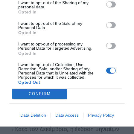
I want to opt-out of the Sharing of my
personal data.
Opted In
Μεταβατική Περίοδος για Χάρτινα
Εισιτήρια
I want to opt-out of the Sale of my
Personal Data.
Opted In
Τα υφιστάμενα χάρτινα εισιτήρια του
I want to opt-out of processing my
ΟΑΣΘ μπορούν να χρησιμοποιηθούν έως
Personal Data for Targeted Advertising.
Opted In
την 31 η /12/2024.
Το παλιό σύστημα επικύρωσης θα
I want to opt-out of Collection, Use,
Retention, Sale, and/or Sharing of my
συνεχίσει να λειτουργεί παράλληλα για το
Personal Data that Is Unrelated with the
Purposes for which it was collected.
διάστημα αυτό.
Opted Out
CONFIRM
Ισχύουσες Κάρτες Μετακίνησης
Οι ήδη υπάρχουσες κάρτες θα ισχύουν
Data Deletion
Data Access
Privacy Policy
μέχρι την 31 η /12/2024.
Κατά τον Δεκέμβριο, η έκδοση μηνιαίων