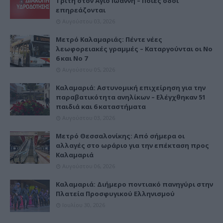
Τρίτη στον Άγιο Ιωάννη – Ποιες οδοί
επηρεάζονται
Αυγούστου 03, 2026
Μετρό Καλαμαριάς: Πέντε νέες
λεωφορειακές γραμμές – Καταργούνται οι Νο
6 και Νο 7
Αυγούστου 05, 2026
Καλαμαριά: Αστυνομική επιχείρηση για την
παραβατικότητα ανηλίκων – Ελέγχθηκαν 51
παιδιά και 6 καταστήματα
Αυγούστου 03, 2026
Μετρό Θεσσαλονίκης: Από σήμερα οι
αλλαγές στο ωράριο για την επέκταση προς
Καλαμαριά
Αυγούστου 06, 2026
Καλαμαριά: Διήμερο ποντιακό πανηγύρι στην
Πλατεία Προσφυγικού Ελληνισμού
Ιουλίου 30, 2026