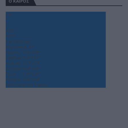
Ο ΚΑΙΡΟΣ
+
33
°
C
+
35°
+
25°
Θεσσαλονίκη
Παρασκευή, 07
Πέμπτη
+
35°
+
25°
Σάββατο
+
39°
+
27°
Κυριακή
+
37°
+
27°
Δευτέρα
+
34°
+
26°
Τρίτη
+
35°
+
25°
Τετάρτη
+
36°
+
24°
Πρόγνωση για 7 μέρες