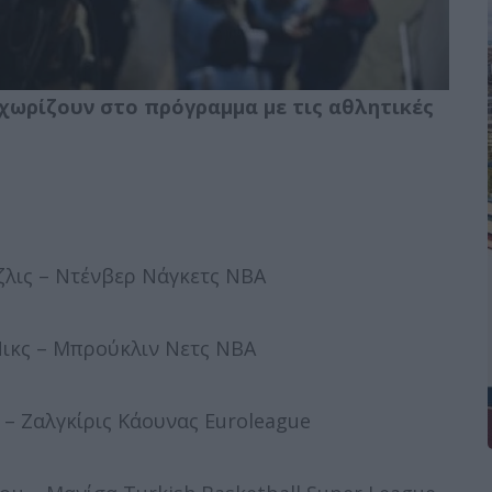
εχωρίζουν στο πρόγραμμα με τις αθλητικές
λις – Ντένβερ Νάγκετς NBA
ικς – Μπρούκλιν Νετς NBA
– Ζαλγκίρις Κάουνας Euroleague