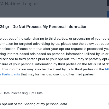
FA Nations League
+
°
ς UEFA Nations League
C
24.gr -
Do Not Process My Personal Information
+
+
λία UEFA Nations League
Θ
to opt-out of the sale, sharing to third parties, or processing of your per
Π
formation for targeted advertising by us, please use the below opt-out s
Σ
r selection. Please note that after your opt-out request is processed y
Κ
UEFA Nations League
eing interest-based ads based on personal information utilized by us or
Δ
disclosed to third parties prior to your opt-out. You may separately opt-
Τ
Τ
losure of your personal information by third parties on the IAB’s list of
Π
. This information may also be disclosed by us to third parties on the
IA
Π
Participants
that may further disclose it to other third parties.
l Data Processing Opt Outs
o opt-out of the Sharing of my personal data.