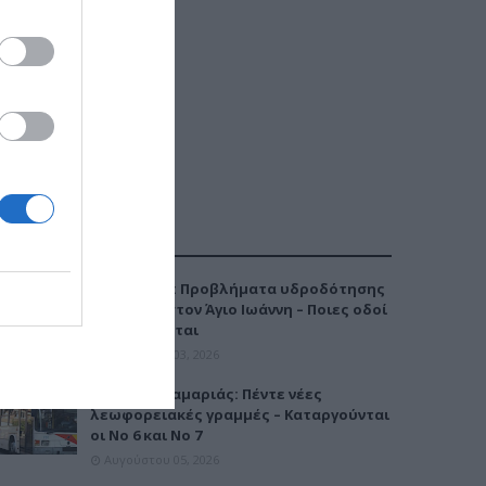
ΔΗΜΟΦΙΛΕΣΤΕΡΑ
Καλαμαριά: Προβλήματα υδροδότησης
την Τρίτη στον Άγιο Ιωάννη – Ποιες οδοί
επηρεάζονται
Αυγούστου 03, 2026
Μετρό Καλαμαριάς: Πέντε νέες
λεωφορειακές γραμμές – Καταργούνται
οι Νο 6 και Νο 7
Αυγούστου 05, 2026