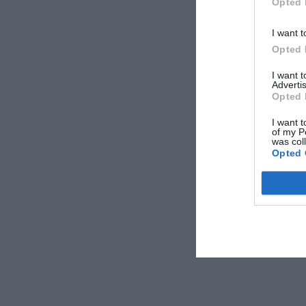
Opted 
I want t
Opted 
I want 
Advertis
Opted 
I want t
of my P
was col
Opted 