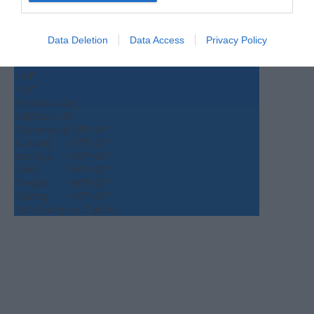
Ο ΚΑΙΡΟΣ
+
33
Data Deletion
Data Access
Privacy Policy
°
C
+
34°
+
26°
Θεσσαλονίκη
Σάββατο, 08
Παρασκευή
+
34°
+
26°
Κυριακή
+
37°
+
27°
Δευτέρα
+
35°
+
26°
Τρίτη
+
36°
+
25°
Τετάρτη
+
36°
+
25°
Πέμπτη
+
37°
+
25°
Πρόγνωση για 7 μέρες