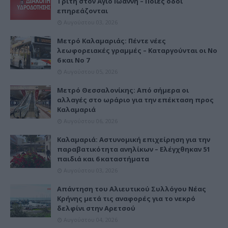
Τρίτη στον Άγιο Ιωάννη – Ποιες οδοί
επηρεάζονται
Αυγούστου 03, 2026
Μετρό Καλαμαριάς: Πέντε νέες
λεωφορειακές γραμμές – Καταργούνται οι Νο
6 και Νο 7
Αυγούστου 05, 2026
Μετρό Θεσσαλονίκης: Από σήμερα οι
αλλαγές στο ωράριο για την επέκταση προς
Καλαμαριά
Αυγούστου 06, 2026
Καλαμαριά: Αστυνομική επιχείρηση για την
παραβατικότητα ανηλίκων – Ελέγχθηκαν 51
παιδιά και 6 καταστήματα
Αυγούστου 03, 2026
Απάντηση του Αλιευτικού Συλλόγου Νέας
Κρήνης μετά τις αναφορές για το νεκρό
δελφίνι στην Αρετσού
Αυγούστου 04, 2026