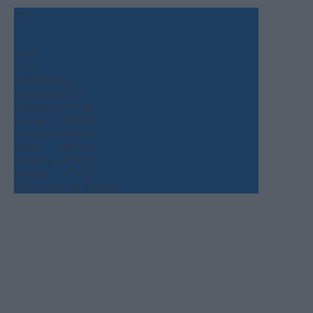
+
31
°
C
+
34°
+
27°
Θεσσαλονίκη
Παρασκευή, 07
Σάββατο
+
37°
+
28°
Κυριακή
+
36°
+
27°
Δευτέρα
+
34°
+
26°
Τρίτη
+
36°
+
26°
Τετάρτη
+
37°
+
25°
Πέμπτη
+
37°
+
25°
Πρόγνωση για 7 μέρες