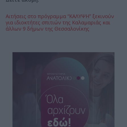
Αιτήσεις στο πρόγραμμα “ΚΑΛΥΨΗ” ξεκινούν
για ιδιοκτήτες σπιτιών της Καλαμαριάς και
άλλων 9 δήμων της Θεσσαλονίκης