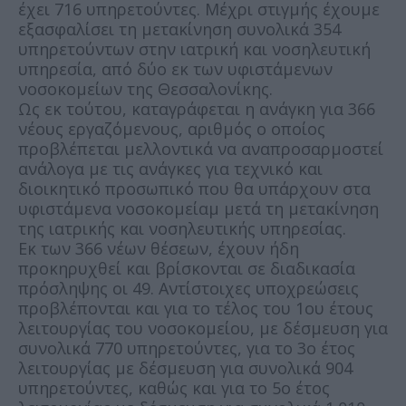
έχει 716 υπηρετούντες. Μέχρι στιγμής έχουμε
εξασφαλίσει τη μετακίνηση συνολικά 354
υπηρετούντων στην ιατρική και νοσηλευτική
υπηρεσία, από δύο εκ των υφιστάμενων
νοσοκομείων της Θεσσαλονίκης.
Ως εκ τούτου, καταγράφεται η ανάγκη για 366
νέους εργαζόμενους, αριθμός ο οποίος
προβλέπεται μελλοντικά να αναπροσαρμοστεί
ανάλογα με τις ανάγκες για τεχνικό και
διοικητικό προσωπικό που θα υπάρχουν στα
υφιστάμενα νοσοκομείαμ μετά τη μετακίνηση
της ιατρικής και νοσηλευτικής υπηρεσίας.
Εκ των 366 νέων θέσεων, έχουν ήδη
προκηρυχθεί και βρίσκονται σε διαδικασία
πρόσληψης οι 49. Αντίστοιχες υποχρεώσεις
προβλέπονται και για το τέλος του 1ου έτους
λειτουργίας του νοσοκομείου, με δέσμευση για
συνολικά 770 υπηρετούντες, για το 3ο έτος
λειτουργίας με δέσμευση για συνολικά 904
υπηρετούντες, καθώς και για το 5ο έτος