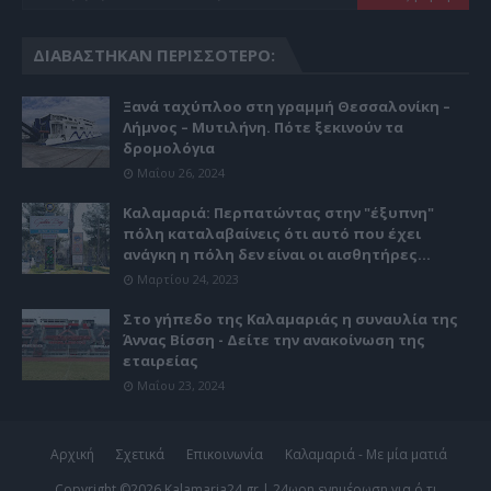
ΔΙΑΒΆΣΤΗΚΑΝ ΠΕΡΙΣΣΌΤΕΡΟ:
Ξανά ταχύπλοο στη γραμμή Θεσσαλονίκη –
Λήμνος – Μυτιλήνη. Πότε ξεκινούν τα
δρομολόγια
Μαΐου 26, 2024
Καλαμαριά: Περπατώντας στην "έξυπνη"
πόλη καταλαβαίνεις ότι αυτό που έχει
ανάγκη η πόλη δεν είναι οι αισθητήρες...
Μαρτίου 24, 2023
Στο γήπεδο της Καλαμαριάς η συναυλία της
Άννας Βίσση - Δείτε την ανακοίνωση της
εταιρείας
Μαΐου 23, 2024
Αρχική
Σχετικά
Επικοινωνία
Καλαμαριά - Με μία ματιά
Copyright ©
2026
Kalamaria24.gr | 24ωρη ενημέρωση για ό,τι