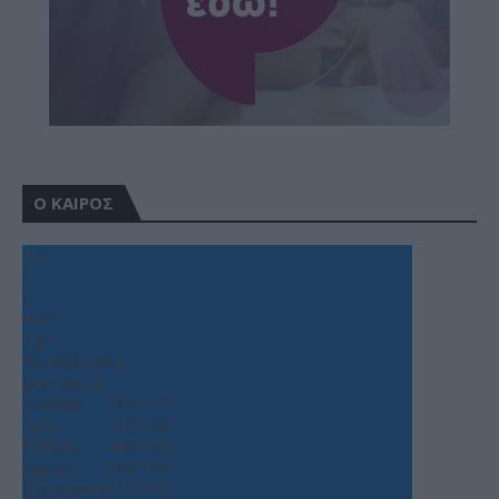
Ο ΚΑΙΡΟΣ
+
34
°
C
+
34°
+
28°
Θεσσαλονίκη
Κυριακή, 09
Δευτέρα
+
33°
+
27°
Τρίτη
+
35°
+
26°
Τετάρτη
+
38°
+
26°
Πέμπτη
+
36°
+
26°
Παρασκευή
+
32°
+
25°