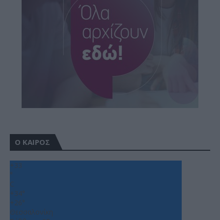
Ο ΚΑΙΡΟΣ
+
33
°
C
+
34°
+
26°
Θεσσαλονίκη