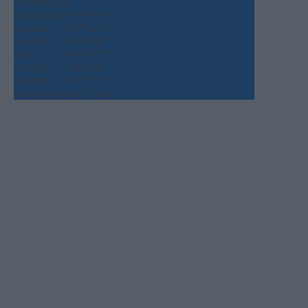
Σάββατο, 08
Παρασκευή
+
34°
+
26°
Κυριακή
+
37°
+
27°
Δευτέρα
+
35°
+
26°
Τρίτη
+
36°
+
25°
Τετάρτη
+
36°
+
25°
Πέμπτη
+
37°
+
25°
Πρόγνωση για 7 μέρες