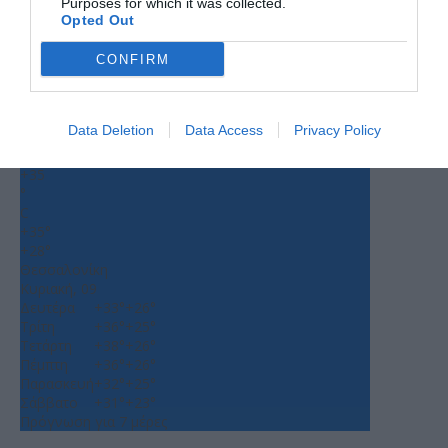
Purposes for which it was collected.
Opted Out
CONFIRM
Ο ΚΑΙΡΟΣ
Data Deletion
Data Access
Privacy Policy
+
35
°
C
+
35°
+
28°
Θεσσαλονίκη
Κυριακή, 09
Δευτέρα
+
33°
+
26°
Τρίτη
+
36°
+
25°
Τετάρτη
+
38°
+
26°
Πέμπτη
+
36°
+
26°
Παρασκευή
+
32°
+
25°
Σάββατο
+
31°
+
23°
Πρόγνωση για 7 μέρες