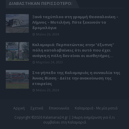
ΔΙΑΒΆΣΤΗΚΑΝ ΠΕΡΙΣΣΌΤΕΡΟ:
Ξανά ταχύπλοο στη γραμμή Θεσσαλονίκη –
Λήμνος – Μυτιλήνη. Πότε ξεκινούν τα
δρομολόγια
Μαΐου 26, 2024
Καλαμαριά: Περπατώντας στην "έξυπνη"
πόλη καταλαβαίνεις ότι αυτό που έχει
ανάγκη η πόλη δεν είναι οι αισθητήρες...
Μαρτίου 24, 2023
Στο γήπεδο της Καλαμαριάς η συναυλία της
Άννας Βίσση - Δείτε την ανακοίνωση της
εταιρείας
Μαΐου 23, 2024
Αρχική
Σχετικά
Επικοινωνία
Καλαμαριά - Με μία ματιά
Copyright ©
2026
Kalamaria24.gr | 24ωρη ενημέρωση για ό,τι
συμβαίνει στη Καλαμαριά