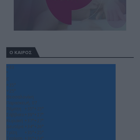
Ο ΚΑΙΡΟΣ
+
33
°
C
+
35°
+
25°
Θεσσαλονίκη
Παρασκευή, 07
Πέμπτη
+
35°
+
25°
Σάββατο
+
39°
+
27°
Κυριακή
+
37°
+
27°
Δευτέρα
+
34°
+
26°
Τρίτη
+
35°
+
25°
Τετάρτη
+
36°
+
24°