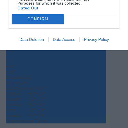
Purposes for which it was collected.
Opted Out
CONFIRM
Ο ΚΑΙΡΟΣ
Data Deletion
Data Access
Privacy Policy
+
32
°
C
+
35°
+
26°
Θεσσαλονίκη
Πέμπτη, 06
Παρασκευή
+
34°
+
26°
Σάββατο
+
37°
+
25°
Κυριακή
+
39°
+
27°
Δευτέρα
+
33°
+
26°
Τρίτη
+
35°
+
24°
Τετάρτη
+
37°
+
24°
Πρόγνωση για 7 μέρες