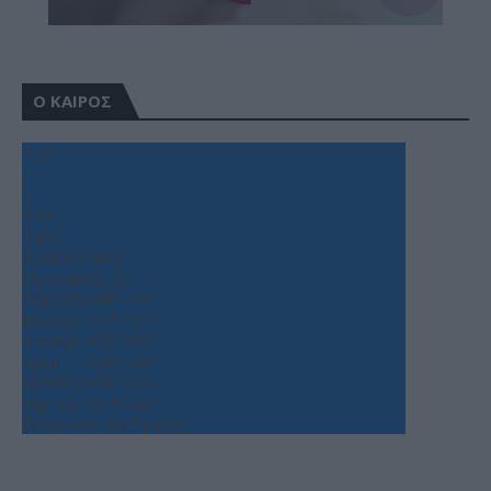
Ο ΚΑΙΡΟΣ
+
33
°
C
+
34°
+
26°
Θεσσαλονίκη
Παρασκευή, 07
Σάββατο
+
36°
+
23°
Κυριακή
+
37°
+
27°
Δευτέρα
+
35°
+
26°
Τρίτη
+
36°
+
25°
Τετάρτη
+
36°
+
25°
Πέμπτη
+
37°
+
25°
Πρόγνωση για 7 μέρες