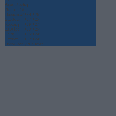
Θεσσαλονίκη
Πέμπτη, 06
Παρασκευή
+
34°
+
26°
Σάββατο
+
37°
+
25°
Κυριακή
+
39°
+
27°
Δευτέρα
+
33°
+
26°
Τρίτη
+
35°
+
24°
Τετάρτη
+
37°
+
24°
Πρόγνωση για 7 μέρες