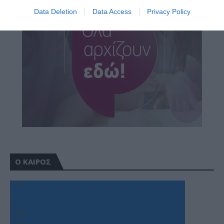
Data Deletion
Data Access
Privacy Policy
Ο ΚΑΙΡΟΣ
+
32
°
C
+
35°
+
26°