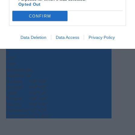
Opted Out
CONFIRM
Ο ΚΑΙΡΟΣ
Data Deletion
Data Access
Privacy Policy
+
36
°
C
+
37°
+
25°
Θεσσαλονίκη
Σάββατο, 08
Κυριακή
+
38°
+
28°
Δευτέρα
+
34°
+
25°
Τρίτη
+
36°
+
26°
Τετάρτη
+
38°
+
26°
Πέμπτη
+
34°
+
26°
Παρασκευή
+
31°
+
24°
Πρόγνωση για 7 μέρες