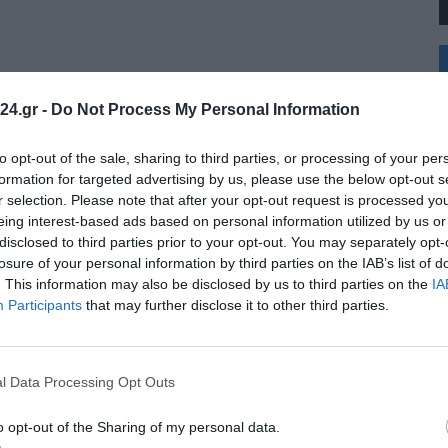
+
°
C
24.gr -
Do Not Process My Personal Information
+
+
Θ
to opt-out of the sale, sharing to third parties, or processing of your per
Σ
formation for targeted advertising by us, please use the below opt-out s
Κ
r selection. Please note that after your opt-out request is processed y
Δ
eing interest-based ads based on personal information utilized by us or
Τ
disclosed to third parties prior to your opt-out. You may separately opt-
Τ
Π
losure of your personal information by third parties on the IAB’s list of
Π
. This information may also be disclosed by us to third parties on the
IA
Π
Participants
that may further disclose it to other third parties.
l Data Processing Opt Outs
o opt-out of the Sharing of my personal data.