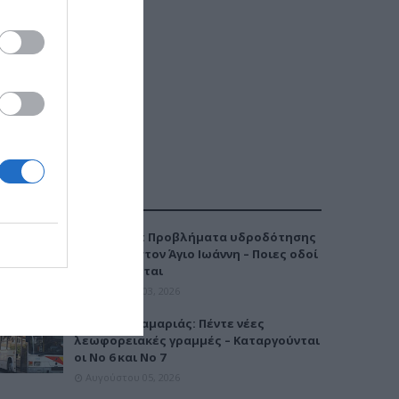
ΔΗΜΟΦΙΛΕΣΤΕΡΑ
Καλαμαριά: Προβλήματα υδροδότησης
την Τρίτη στον Άγιο Ιωάννη – Ποιες οδοί
επηρεάζονται
Αυγούστου 03, 2026
Μετρό Καλαμαριάς: Πέντε νέες
λεωφορειακές γραμμές – Καταργούνται
οι Νο 6 και Νο 7
Αυγούστου 05, 2026