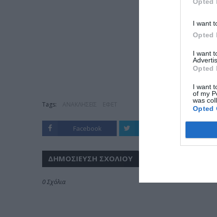
Opted 
I want t
Opted 
I want 
Advertis
Opted 
I want t
of my P
was col
Tags:
ΑΝΑΚΛΗΣΕΙΣ
ΕΦΕΤ
Opted 
Facebook
Twitter
ΔΗΜΟΣΊΕΥΣΗ ΣΧΟΛΊΟΥ
0 Σχόλια