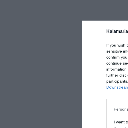
Kalamaria
If you wish 
sensitive in
confirm you
continue se
information 
further disc
participants
Downstream 
Persona
I want t