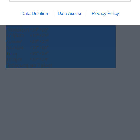
+
35°
+
26°
Data Deletion
Data Access
Privacy Policy
Θεσσαλονίκη
Πέμπτη, 06
Παρασκευή
+
34°
+
26°
Σάββατο
+
37°
+
25°
Κυριακή
+
39°
+
27°
Δευτέρα
+
33°
+
26°
Τρίτη
+
35°
+
24°
Τετάρτη
+
37°
+
24°
Πρόγνωση για 7 μέρες