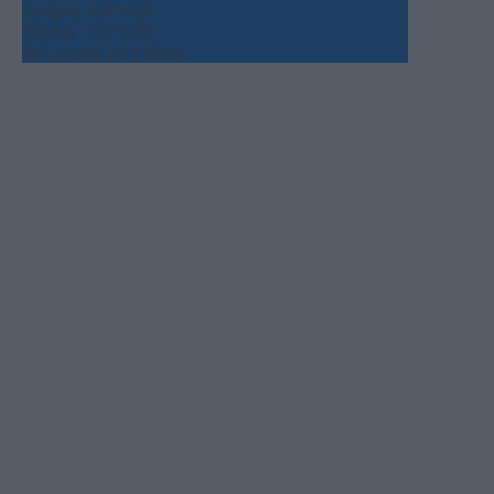
Τετάρτη
+
36°
+
25°
Πέμπτη
+
37°
+
25°
Πρόγνωση για 7 μέρες