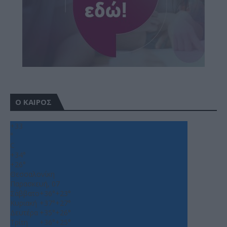
Ο ΚΑΙΡΟΣ
+
33
°
C
+
34°
+
26°
Θεσσαλονίκη
Παρασκευή, 07
Σάββατο
+
36°
+
23°
Κυριακή
+
37°
+
27°
Δευτέρα
+
35°
+
26°
Τρίτη
+
36°
+
25°