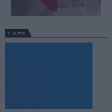
Ο ΚΑΙΡΟΣ
+
32
°
C
+
33°
+
25°
Θεσσαλονίκη
Δευτέρα, 10
Τρίτη
+
34°
+
25°
Τετάρτη
+
38°
+
25°
Πέμπτη
+
36°
+
25°
Παρασκευή
+
31°
+
24°
Σάββατο
+
30°
+
22°
Κυριακή
+
31°
+
20°
Πρόγνωση για 7 μέρες