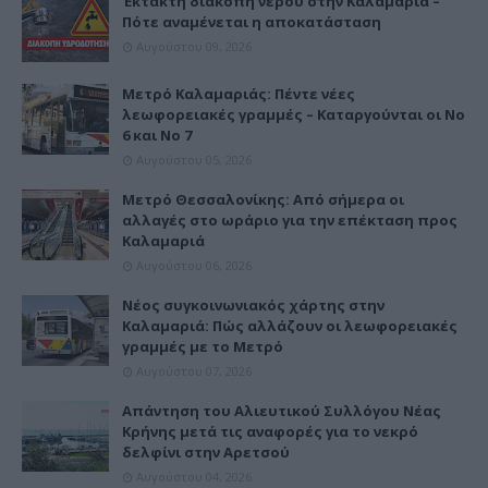
Έκτακτη διακοπή νερού στην Καλαμαριά –
Πότε αναμένεται η αποκατάσταση
Αυγούστου 09, 2026
Μετρό Καλαμαριάς: Πέντε νέες
λεωφορειακές γραμμές – Καταργούνται οι Νο
6 και Νο 7
Αυγούστου 05, 2026
Μετρό Θεσσαλονίκης: Από σήμερα οι
αλλαγές στο ωράριο για την επέκταση προς
Καλαμαριά
Αυγούστου 06, 2026
Νέος συγκοινωνιακός χάρτης στην
Καλαμαριά: Πώς αλλάζουν οι λεωφορειακές
γραμμές με το Μετρό
Αυγούστου 07, 2026
Απάντηση του Αλιευτικού Συλλόγου Νέας
Κρήνης μετά τις αναφορές για το νεκρό
δελφίνι στην Αρετσού
Αυγούστου 04, 2026