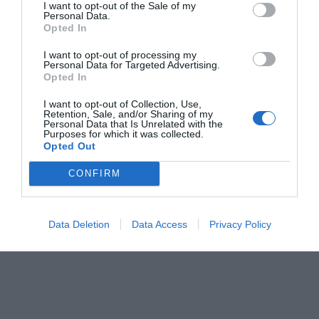
I want to opt-out of the Sale of my
Ο ΚΑΙΡΟΣ
Personal Data.
Opted In
+
32
I want to opt-out of processing my
°
Personal Data for Targeted Advertising.
C
Opted In
+
32°
+
25°
I want to opt-out of Collection, Use,
Retention, Sale, and/or Sharing of my
Θεσσαλονίκη
Personal Data that Is Unrelated with the
Δευτέρα, 10
Purposes for which it was collected.
Τρίτη
+
34°
+
25°
Opted Out
Τετάρτη
+
38°
+
25°
Πέμπτη
+
36°
+
25°
CONFIRM
Παρασκευή
+
31°
+
24°
Σάββατο
+
30°
+
22°
Κυριακή
+
31°
+
20°
Data Deletion
Data Access
Privacy Policy
Πρόγνωση για 7 μέρες