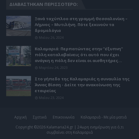
ΔΙΑΒΆΣΤΗΚΑΝ ΠΕΡΙΣΣΌΤΕΡΟ:
Ξανά ταχύπλοο στη γραμμή Θεσσαλονίκη –
Λήμνος – Μυτιλήνη. Πότε ξεκινούν τα
δρομολόγια
Μαΐου 26, 2024
Καλαμαριά: Περπατώντας στην "έξυπνη"
πόλη καταλαβαίνεις ότι αυτό που έχει
ανάγκη η πόλη δεν είναι οι αισθητήρες...
Μαρτίου 24, 2023
Στο γήπεδο της Καλαμαριάς η συναυλία της
Άννας Βίσση - Δείτε την ανακοίνωση της
εταιρείας
Μαΐου 23, 2024
Αρχική
Σχετικά
Επικοινωνία
Καλαμαριά - Με μία ματιά
Copyright ©
2026
Kalamaria24.gr | 24ωρη ενημέρωση για ό,τι
συμβαίνει στη Καλαμαριά