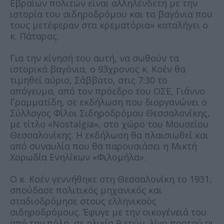
Εβραίων πολιτών είναι αλληλένδετη με την
ιστορία του σιδηροδρόμου και τα βαγόνια που
τους μετέφεραν στα κρεματόρια» καταλήγει ο
κ. Πάταρας.
Για την κίνησή του αυτή, να σωθούν τα
ιστορικά βαγόνια, ο 93χρονος κ. Κοέν θα
τιμηθεί αύριο, Σάββατο, στις 7:30 το
απόγευμα, από τον πρόεδρο του ΟΣΕ, Γιάννο
Γραμματίδη, σε εκδήλωση που διοργανώνει ο
Σύλλογος Φίλοι Σιδηροδρόμου Θεσσαλονίκης,
με τίτλο «Nostalgia», στο χώρο του Μουσείου
Θεσσαλονίκης. Η εκδήλωση θα πλαισιωθεί και
από συναυλία που θα παρουσιάσει η Μικτή
Χορωδία Ενηλίκων «Φιλομήλα».
Ο κ. Κοέν γεννήθηκε στη Θεσσαλονίκη το 1931,
σπούδασε πολιτικός μηχανικός και
σταδιοδρόμησε στους ελληνικούς
σιδηροδρόμους. Έφυγε με την οικογένειά του
από την πόλη, σε ηλικία 9 ετών, λίγο προτού οι