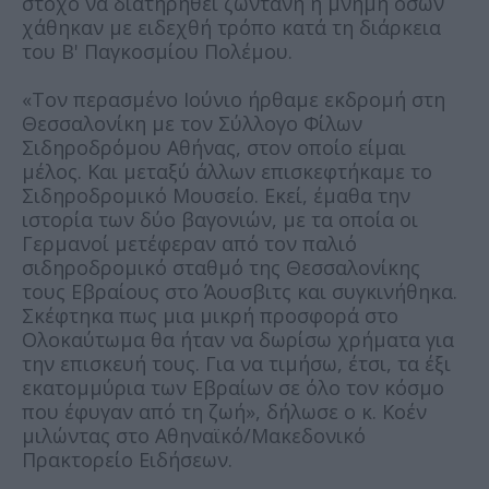
στόχο να διατηρηθεί ζωντανή η μνήμη όσων
χάθηκαν με ειδεχθή τρόπο κατά τη διάρκεια
του Β' Παγκοσμίου Πολέμου.
«Τον περασμένο Ιούνιο ήρθαμε εκδρομή στη
Θεσσαλονίκη με τον Σύλλογο Φίλων
Σιδηροδρόμου Αθήνας, στον οποίο είμαι
μέλος. Και μεταξύ άλλων επισκεφτήκαμε το
Σιδηροδρομικό Μουσείο. Εκεί, έμαθα την
ιστορία των δύο βαγονιών, με τα οποία οι
Γερμανοί μετέφεραν από τον παλιό
σιδηροδρομικό σταθμό της Θεσσαλονίκης
τους Εβραίους στο Άουσβιτς και συγκινήθηκα.
Σκέφτηκα πως μια μικρή προσφορά στο
Ολοκαύτωμα θα ήταν να δωρίσω χρήματα για
την επισκευή τους. Για να τιμήσω, έτσι, τα έξι
εκατομμύρια των Εβραίων σε όλο τον κόσμο
που έφυγαν από τη ζωή», δήλωσε ο κ. Κοέν
μιλώντας στο Αθηναϊκό/Μακεδονικό
Πρακτορείο Ειδήσεων.