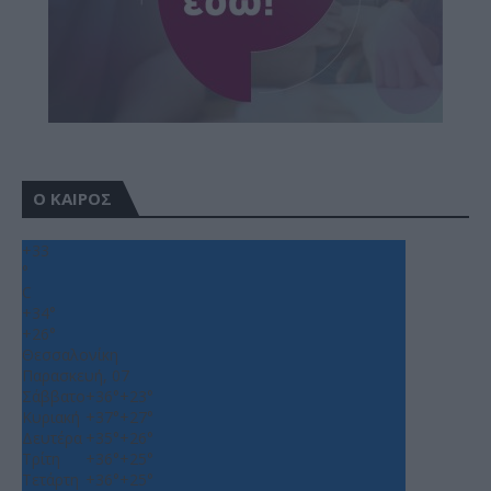
Ο ΚΑΙΡΟΣ
+
33
°
C
+
34°
+
26°
Θεσσαλονίκη
Παρασκευή, 07
Σάββατο
+
36°
+
23°
Κυριακή
+
37°
+
27°
Δευτέρα
+
35°
+
26°
Τρίτη
+
36°
+
25°
Τετάρτη
+
36°
+
25°