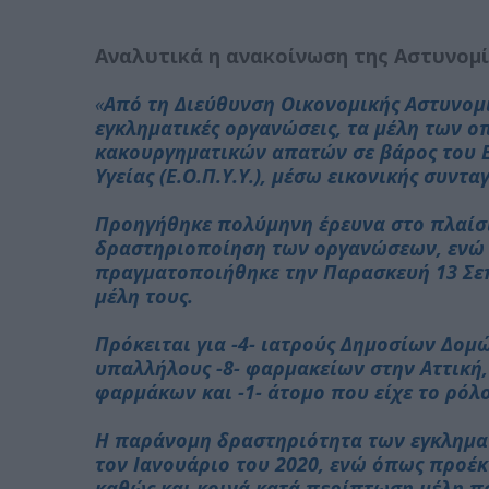
Αναλυτικά η ανακοίνωση της Αστυνομ
«
Από τη Διεύθυνση Οικονομικής Αστυνομ
εγκληματικές οργανώσεις, τα μέλη των 
κακουργηματικών απατών σε βάρος του 
Υγείας (Ε.Ο.Π.Υ.Υ.), μέσω εικονικής συ
Προηγήθηκε πολύμηνη έρευνα στο πλαίσι
δραστηριοποίηση των οργανώσεων, ενώ έ
πραγματοποιήθηκε την Παρασκευή 13 Σεπ
μέλη τους.
Πρόκειται για -4- ιατρούς Δημοσίων Δομών
υπαλλήλους -8- φαρμακείων στην Αττική,
φαρμάκων και -1- άτομο που είχε το ρόλ
Η παράνομη δραστηριότητα των εγκλημα
τον Ιανουάριο του 2020, ενώ όπως προέ
καθώς και κοινά κατά περίπτωση μέλη 