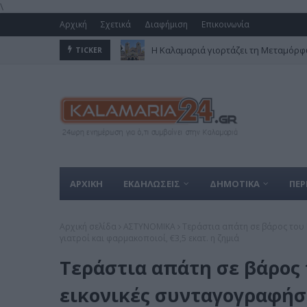
\
Αρχική
Σχετικά
Διαφήμιση
Επικοινωνία
Η Καλαμαριά γιορτάζει τη Μεταμόρφω
TICKER
ΑΡΧΙΚΗ
ΕΚΔΗΛΩΣΕΙΣ
ΔΗΜΟΤΙΚΑ
ΠΕΡ
Αρχική σελίδα
ΑΣΤΥΝΟΜΙΚΑ
Τεράστια απάτη σε βάρος του 
γιατροί και φαρμακοποιοί, €3,5 εκατ. η ζημιά
Τεράστια απάτη σε βάρος 
εικονικές συνταγογραφήσ