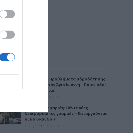
ΔΗΜΟΦΙΛΕΣΤΕΡΑ
Καλαμαριά: Προβλήματα υδροδότησης
την Τρίτη στον Άγιο Ιωάννη – Ποιες οδοί
επηρεάζονται
Αυγούστου 03, 2026
Μετρό Καλαμαριάς: Πέντε νέες
λεωφορειακές γραμμές – Καταργούνται
οι Νο 6 και Νο 7
Αυγούστου 05, 2026