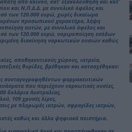
απάτη από κοινού, κατ’ εξακολούθηση και κατ’
ίου και Ν.Π.Δ.Δ. με συνολικό όφελος και
οσό των 120.000 ευρώ, χωρίς δικαίωμα
εδομένων προσωπικού χαρακτήρα, λήψη
οποίηση αυτών, με συνολικό όφελος και
οσό των 120.000 ευρώ, νομιμοποίηση εσόδων
εκριμένη διακίνηση ναρκωτικών ουσιών καθώς
κίες, αποθηκευτικούς χώρους, ιατρεία,
απεζικές θυρίδες, βρέθηκαν και κατασχέθηκαν:
ως συνταγογραφηθέντων φαρμακευτικών
ευάσματα που περιέχουν ναρκωτικές ουσίες,
.000 δολάρια Αυστραλίας,
λού, 109 χρυσές λίρες,
σεις με πληρωμές ιατρών, σφραγίδες ιατρών,
ιστές καθώς και άλλα ψηφιακά πειστήρια.
ια εισαγγελική Αρχή και παραπέμφθηκαν σε