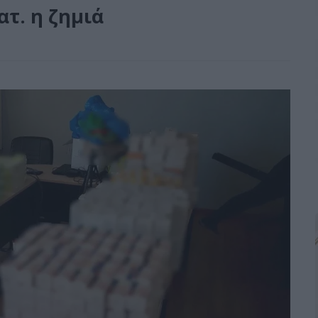
ατ. η ζημιά