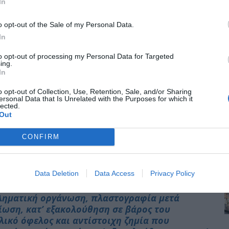
In
ρυμάτων.
o opt-out of the Sale of my Personal Data.
 που ψευδώς συνταγογραφούσαν,
In
λλες ψυχότροπες ουσίες, ενώ ορισμένα από τα
ν ελληνική, όσο και στη διεθνή αγορά.
to opt-out of processing my Personal Data for Targeted
ing.
In
θεί η παράνομη χρήση –3.516– Α.Μ.Κ.Α. βάσει
νταγές, με τη ζημία του Ε.Ο.Π.Υ.Υ., να
o opt-out of Collection, Use, Retention, Sale, and/or Sharing
ersonal Data that Is Unrelated with the Purposes for which it
lected.
Out
κριβώθηκε και η παράνομη δραστηριότητα
έθετε σε κυκλοφορία φαρμακευτικά
CONFIRM
καλέσουν κίνδυνο στην ανθρώπινη υγεία, ενώ
θευόταν από φαρμακείο των εγκληματικών
Data Deletion
Data Access
Privacy Policy
ων σχηματίστηκε δικογραφία για –κατά
κληματική οργάνωση, πλαστογραφία μετά
ίωση, κατ’ εξακολούθηση σε βάρος του
λικό όφελος και αντίστοιχη ζημία που