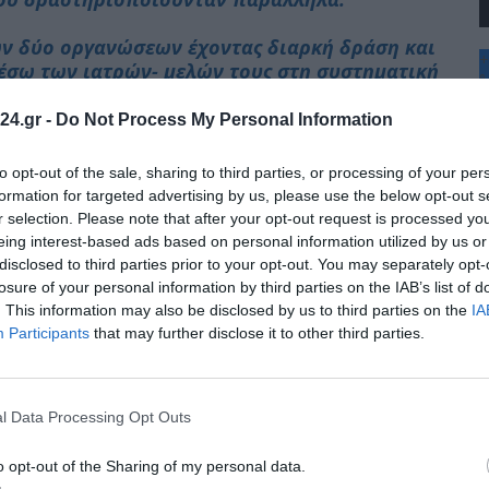
ων δύο οργανώσεων έχοντας διαρκή δράση και
+
μέσω των ιατρών- μελών τους στη συστηματική
°
Μ.Κ.Α. -κυρίως αλλοδαπών- ατόμων.
C
24.gr -
Do Not Process My Personal Information
+
από τη χώρα, είτε βρίσκονταν έγκλειστα σε
+
Θ
σε διάφορες δομές, με αποτέλεσμα να μην
to opt-out of the sale, sharing to third parties, or processing of your per
Π
 συνταγογράφηση. Μάλιστα, τα μέλη για να
formation for targeted advertising by us, please use the below opt-out s
Π
ποιούσαν και Α.Μ.Κ.Α. ανασφάλιστων ατόμων,
r selection. Please note that after your opt-out request is processed y
Σ
.Ο.Π.Υ.Υ. ήταν μηδενική.
eing interest-based ads based on personal information utilized by us or
Κ
disclosed to third parties prior to your opt-out. You may separately opt-
Δ
μακείων των μελών τους, προέβαιναν σε
Τ
losure of your personal information by third parties on the IAB’s list of
Τ
σεων, υπογράφοντας παραστατικά εκτέλεσης
. This information may also be disclosed by us to third parties on the
IA
Π
ς τις υπογραφές τους. Η περαιτέρω διάθεση
Participants
that may further disclose it to other third parties.
ρμακευτικών σκευασμάτων
ν καθώς και των ιατρών σε πελάτες, τόσο
l Data Processing Opt Outs
δραστηριότητά τους, είτε αναμιγνύονταν με
o opt-out of the Sharing of my personal data.
ονικών αποδείξεων λιανικής πώλησης, είτε