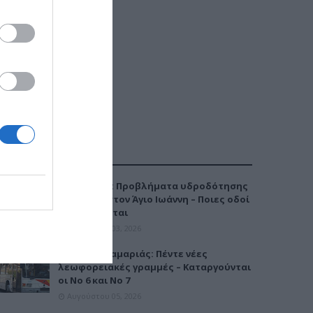
ΔΗΜΟΦΙΛΕΣΤΕΡΑ
Καλαμαριά: Προβλήματα υδροδότησης
την Τρίτη στον Άγιο Ιωάννη – Ποιες οδοί
επηρεάζονται
Αυγούστου 03, 2026
Μετρό Καλαμαριάς: Πέντε νέες
λεωφορειακές γραμμές – Καταργούνται
οι Νο 6 και Νο 7
Αυγούστου 05, 2026