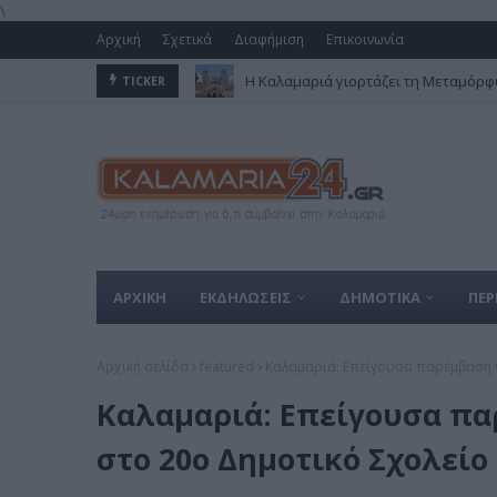
\
Αρχική
Σχετικά
Διαφήμιση
Επικοινωνία
Η Καλαμαριά γιορτάζει τη Μεταμόρφω
TICKER
ΑΡΧΙΚΗ
ΕΚΔΗΛΩΣΕΙΣ
ΔΗΜΟΤΙΚΑ
ΠΕΡ
Αρχική σελίδα
featured
Καλαμαριά: Επείγουσα παρέμβαση γ
Καλαμαριά: Επείγουσα πα
στο 20ο Δημοτικό Σχολείο