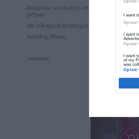
Opted 
Αναμένω μια άμεση απάντησή σας και τη 
μέτρα.”
I want t
Opted 
Με ειλικρινή ανησυχία,
I want 
Βασίλης Ρόκος
Advertis
Opted 
I want t
eREPORTAZ
of my P
was col
Opted 