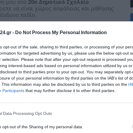
ψη μου στο
20ο Δημοτικό Σχολείο
ρεπε να είναι χώρος ασφάλειας και μάθησης
κίνδυνο πεδίο.
+
°
ας στον προαύλιο χώρο, με καθίζηση του
C
ρό από κάτω. Η κατάσταση είναι εξαιρετικά
24.gr -
Do Not Process My Personal Information
+
 ακατάλληλος για παιχνίδι. Με την παραμικρή
+
οχωρήσει, δημιουργώντας μια επικίνδυνη
Θ
to opt-out of the sale, sharing to third parties, or processing of your per
Π
 ότι υπάρχει σεισμογένια στην περιοχή και το
formation for targeted advertising by us, please use the below opt-out s
Π
γικά αποτελέσματα.
r selection. Please note that after your opt-out request is processed y
Σ
eing interest-based ads based on personal information utilized by us or
Κ
 και οι εκπαιδευτικοί κρούουν τον κώδωνα του
disclosed to third parties prior to your opt-out. You may separately opt-
Δ
 ενός παιδιού που πέφτει σε αυτές τις τρύπες,
Τ
losure of your personal information by third parties on the IAB’s list of
ς εξαιτίας της αμέλειας που διαρκεί
Τ
. This information may also be disclosed by us to third parties on the
IA
α αυτή δεν μπορεί να συνεχιστεί. Η ζωή των
Π
Participants
that may further disclose it to other third parties.
ί να εκτίθεται σε τέτοιους κινδύνους.
κατάσταση απαιτεί άμεση παρέμβαση προτού να
 πολύ πιθανό να θρηνήσουμε αθώα θύματα, και
l Data Processing Opt Outs
α μπορέσει να φέρει.
o opt-out of the Sharing of my personal data.
ορείς επίσημη επιστολή για άμεση παρέμβαση.