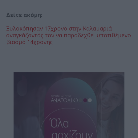
Δείτε ακόμη:
Ξυλοκόπησαν 17χρονο στην Καλαμαριά
αναγκάζοντάς τον να παραδεχθεί υποτιθέμενο
βιασμό 14χρονης