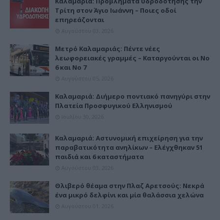
Καλαμαριά: Προβλήματα υδροδότησης την
Τρίτη στον Άγιο Ιωάννη – Ποιες οδοί
επηρεάζονται
Αυγούστου 03, 2026
Μετρό Καλαμαριάς: Πέντε νέες
λεωφορειακές γραμμές – Καταργούνται οι Νο
6 και Νο 7
Αυγούστου 05, 2026
Καλαμαριά: Διήμερο ποντιακό πανηγύρι στην
Πλατεία Προσφυγικού Ελληνισμού
Ιουλίου 30, 2026
Καλαμαριά: Αστυνομική επιχείρηση για την
παραβατικότητα ανηλίκων – Ελέγχθηκαν 51
παιδιά και 6 καταστήματα
Αυγούστου 03, 2026
Θλιβερό θέαμα στην Πλαζ Αρετσούς: Νεκρά
ένα μικρό δελφίνι και μία θαλάσσια χελώνα
Αυγούστου 01, 2026