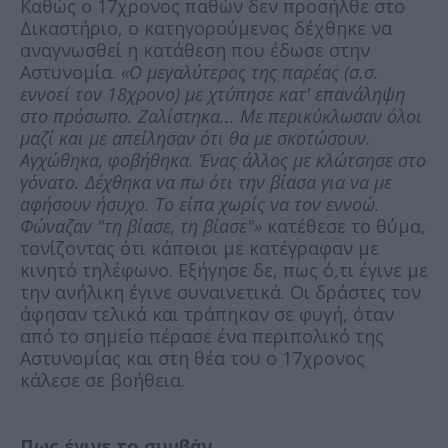
Καθώς ο 17χρονος παθών δεν προσήλθε στο
Δικαστήριο, ο κατηγορούμενος δέχθηκε να
αναγνωσθεί η κατάθεση που έδωσε στην
Αστυνομία.
«Ο μεγαλύτερος της παρέας (σ.σ.
εννοεί τον 18χρονο) με χτύπησε κατ' επανάληψη
στο πρόσωπο. Ζαλίστηκα... Με περικύκλωσαν όλοι
μαζί και με απείλησαν ότι θα με σκοτώσουν.
Αγχώθηκα, φοβήθηκα. Ένας άλλος με κλώτσησε στο
γόνατο. Δέχθηκα να πω ότι την βίασα για να με
αφήσουν ήσυχο. Το είπα χωρίς να τον εννοώ.
Φώναζαν "τη βίασε, τη βίασε"»
κατέθεσε το θύμα,
τονίζοντας ότι κάποιοι με κατέγραφαν με
κινητό τηλέφωνο. Εξήγησε δε, πως ό,τι έγινε με
την ανήλικη έγινε συναινετικά. Οι δράστες τον
άφησαν τελικά και τράπηκαν σε φυγή, όταν
από το σημείο πέρασε ένα περιπολικό της
Αστυνομίας και στη θέα του ο 17χρονος
κάλεσε σε βοήθεια.
Πως έγινε το συμβάν