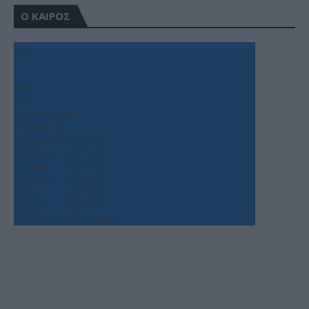
Ο ΚΑΙΡΟΣ
+
34
°
C
+
34°
+
25°
Θεσσαλονίκη
Πέμπτη, 06
Παρασκευή
+
37°
+
26°
Σάββατο
+
37°
+
25°
Κυριακή
+
38°
+
27°
Δευτέρα
+
34°
+
26°
Τρίτη
+
36°
+
24°
Τετάρτη
+
36°
+
24°
Πρόγνωση για 7 μέρες