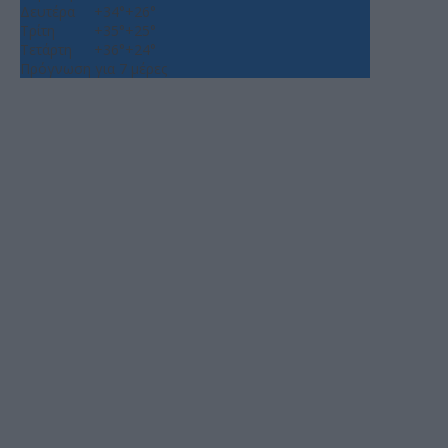
Δευτέρα
+
34°
+
26°
Τρίτη
+
35°
+
25°
Τετάρτη
+
36°
+
24°
Πρόγνωση για 7 μέρες