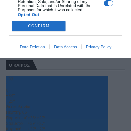
Retention, Sale, and/or Sharing of my
Personal Data that Is Unrelated with the
Purposes for which it was collected.
Opted Out
CONFIRM
Data Deletion
Data Access
Privacy Policy
Ο ΚΑΙΡΟΣ
+
33
°
C
+
34°
+
25°
Θεσσαλονίκη
Πέμπτη, 06
Παρασκευή
+
35°
+
27°
Σάββατο
+
39°
+
27°
Κυριακή
+
37°
+
27°