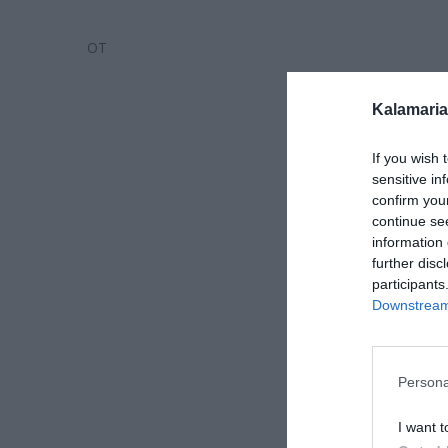
ΟΤ
Kalamaria
If you wish 
sensitive in
confirm you
continue se
information 
further disc
participants
Downstream 
Persona
I want t