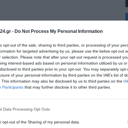
+
°
C
24.gr -
Do Not Process My Personal Information
+
+
Θ
to opt-out of the sale, sharing to third parties, or processing of your per
Π
formation for targeted advertising by us, please use the below opt-out s
Σ
r selection. Please note that after your opt-out request is processed y
Κ
eing interest-based ads based on personal information utilized by us or
Δ
disclosed to third parties prior to your opt-out. You may separately opt-
Τ
Τ
losure of your personal information by third parties on the IAB’s list of
Π
. This information may also be disclosed by us to third parties on the
IA
Π
Participants
that may further disclose it to other third parties.
l Data Processing Opt Outs
o opt-out of the Sharing of my personal data.