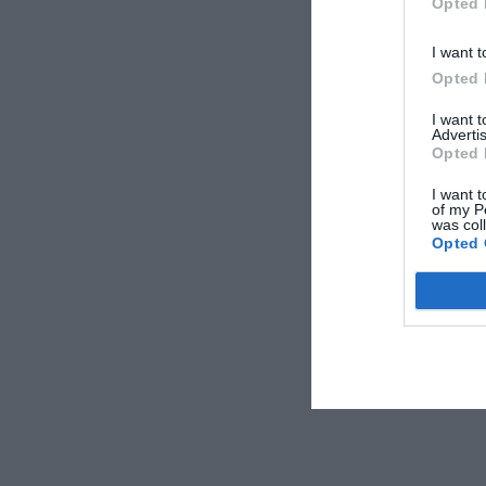
Opted 
I want t
Opted 
I want 
Advertis
Opted 
I want t
of my P
was col
Opted 