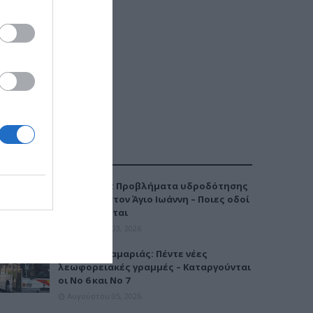
ΔΗΜΟΦΙΛΕΣΤΕΡΑ
Καλαμαριά: Προβλήματα υδροδότησης
την Τρίτη στον Άγιο Ιωάννη – Ποιες οδοί
επηρεάζονται
Αυγούστου 03, 2026
Μετρό Καλαμαριάς: Πέντε νέες
λεωφορειακές γραμμές – Καταργούνται
οι Νο 6 και Νο 7
Αυγούστου 05, 2026