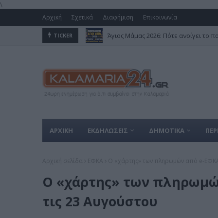
\
Αρχική
Σχετικά
Διαφήμιση
Επικοινωνία
Άγιος Μάμας 2026: Πότε ανοίγει το π
Μετρό Θεσσαλονίκης: Από σήμερα οι
TICKER
ΑΡΧΙΚΗ
ΕΚΔΗΛΩΣΕΙΣ
ΔΗΜΟΤΙΚΑ
ΠΕΡ
Αρχική σελίδα
ΕΦΚΑ
Ο «χάρτης» των πληρωμών από e-ΕΦΚΑ
Ο «χάρτης» των πληρωμώ
τις 23 Αυγούστου