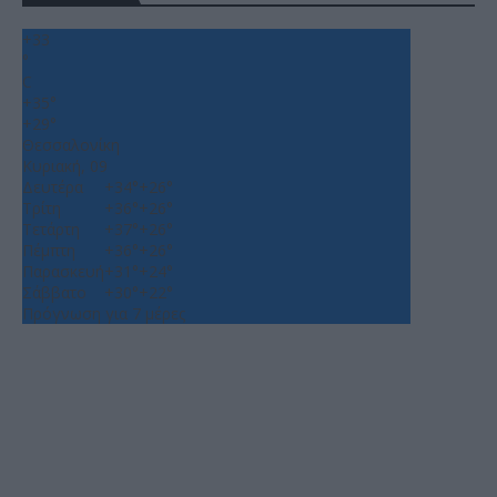
+
33
°
C
+
35°
+
29°
Θεσσαλονίκη
Κυριακή, 09
Δευτέρα
+
34°
+
26°
Τρίτη
+
36°
+
26°
Τετάρτη
+
37°
+
26°
Πέμπτη
+
36°
+
26°
Παρασκευή
+
31°
+
24°
Σάββατο
+
30°
+
22°
Πρόγνωση για 7 μέρες