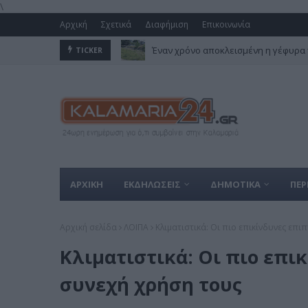
\
Αρχική
Σχετικά
Διαφήμιση
Επικοινωνία
Έναν χρόνο αποκλεισμένη η γέφυρα 
TICKER
ΑΡΧΙΚΗ
ΕΚΔΗΛΩΣΕΙΣ
ΔΗΜΟΤΙΚΑ
ΠΕΡ
Αρχική σελίδα
ΛΟΙΠΑ
Κλιματιστικά: Οι πιο επικίνδυνες επ
Κλιματιστικά: Οι πιο επι
συνεχή χρήση τους