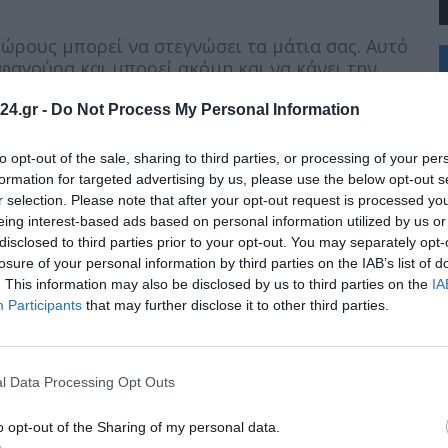
χώρους μπορεί να στεγνώσει τα μάτια σας. Αυτό
+
φαγούρα και μπορεί ακόμη και να κάνει την
°
C
24.gr -
Do Not Process My Personal Information
+
+
Θ
to opt-out of the sale, sharing to third parties, or processing of your per
Π
formation for targeted advertising by us, please use the below opt-out s
Σ
r selection. Please note that after your opt-out request is processed y
Κ
γάζονται σε κλιματιζόμενα κτίρια έχουν
eing interest-based ads based on personal information utilized by us or
Δ
ρεθισμένες ρινικές οδούς, δυσκολία στην
disclosed to third parties prior to your opt-out. You may separately opt-
Τ
νται σε κτίρια με φυσικό αερισμό.
Τ
losure of your personal information by third parties on the IAB’s list of
Π
. This information may also be disclosed by us to third parties on the
IA
Π
Participants
that may further disclose it to other third parties.
l Data Processing Opt Outs
υς με συστήματα HVAC που είναι βρώμικα ή
ιθανό να έχετε πονοκεφάλους ή ακόμα και
o opt-out of the Sharing of my personal data.
θρώπων που εργάζονται σε ανθυγιεινά