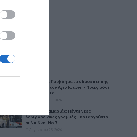
ΔΗΜΟΦΙΛΕΣΤΕΡΑ
Καλαμαριά: Προβλήματα υδροδότησης
την Τρίτη στον Άγιο Ιωάννη – Ποιες οδοί
επηρεάζονται
Αυγούστου 03, 2026
Μετρό Καλαμαριάς: Πέντε νέες
λεωφορειακές γραμμές – Καταργούνται
οι Νο 6 και Νο 7
Αυγούστου 05, 2026