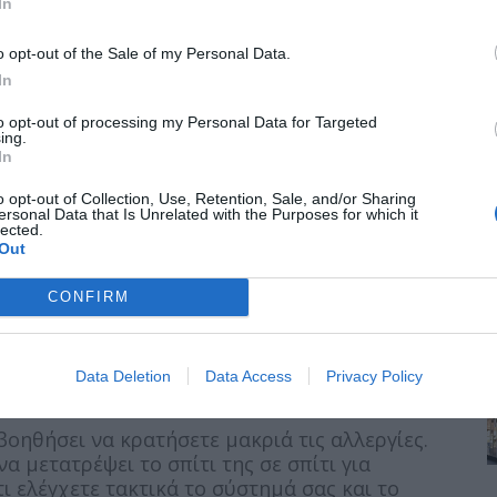
In
οκεφάλους 1-3 ημέρες το μήνα και το 8% είχε
o opt-out of the Sale of my Personal Data.
In
ητα
to opt-out of processing my Personal Data for Targeted
ing.
In
έλο προσαρμοστικής άνεσης» για να
σσότερο χρόνο στον κλιματισμό καθιστά
o opt-out of Collection, Use, Retention, Sale, and/or Sharing
ersonal Data that Is Unrelated with the Purposes for which it
ών θερμοκρασιών. Η ιδανική θερμοκρασία σας
lected.
κρασία έχετε εκτεθεί πρόσφατα. Όσο
Out
υς A/C, τόσο λιγότερο άνετα θα νιώθετε στη
CONFIRM
Data Deletion
Data Access
Privacy Policy
βοηθήσει να κρατήσετε μακριά τις αλλεργίες.
 μετατρέψει το σπίτι της σε σπίτι για
ι ελέγχετε τακτικά το σύστημά σας και το