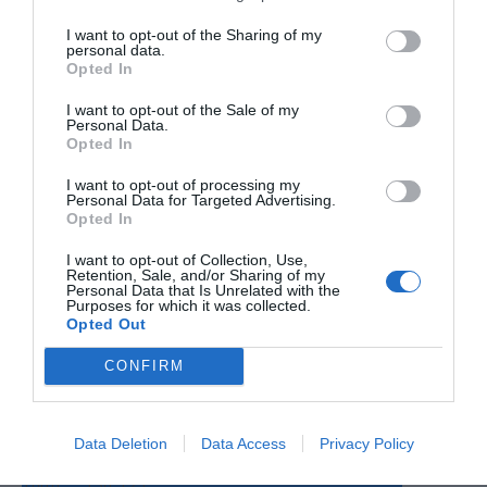
I want to opt-out of the Sharing of my
personal data.
Opted In
I want to opt-out of the Sale of my
Personal Data.
Opted In
I want to opt-out of processing my
Personal Data for Targeted Advertising.
Opted In
Ο ΚΑΙΡΟΣ
I want to opt-out of Collection, Use,
Retention, Sale, and/or Sharing of my
+
33
Personal Data that Is Unrelated with the
°
Purposes for which it was collected.
C
Opted Out
+
34°
+
26°
CONFIRM
Θεσσαλονίκη
Παρασκευή, 07
Σάββατο
+
40°
+
28°
Κυριακή
+
36°
+
27°
Data Deletion
Data Access
Privacy Policy
Δευτέρα
+
35°
+
26°
Τρίτη
+
36°
+
25°