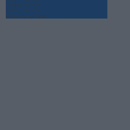
Τετάρτη
+
37°
+
24°
Πέμπτη
+
36°
+
25°
Πρόγνωση για 7 μέρες