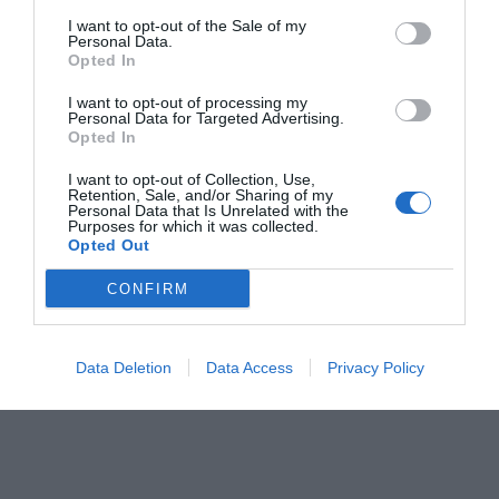
I want to opt-out of the Sale of my
Personal Data.
Ο ΚΑΙΡΟΣ
Opted In
I want to opt-out of processing my
+
34
Personal Data for Targeted Advertising.
°
Opted In
C
+
34°
I want to opt-out of Collection, Use,
Retention, Sale, and/or Sharing of my
+
25°
Personal Data that Is Unrelated with the
Θεσσαλονίκη
Purposes for which it was collected.
Πέμπτη, 06
Opted Out
Παρασκευή
+
37°
+
26°
Σάββατο
+
37°
+
25°
CONFIRM
Κυριακή
+
38°
+
27°
Δευτέρα
+
34°
+
26°
Τρίτη
+
36°
+
24°
Τετάρτη
+
36°
+
24°
Data Deletion
Data Access
Privacy Policy
Πρόγνωση για 7 μέρες