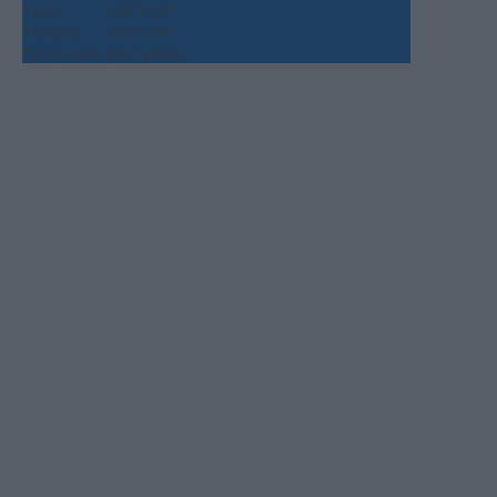
Τρίτη
+
36°
+
24°
Τετάρτη
+
36°
+
24°
Πρόγνωση για 7 μέρες