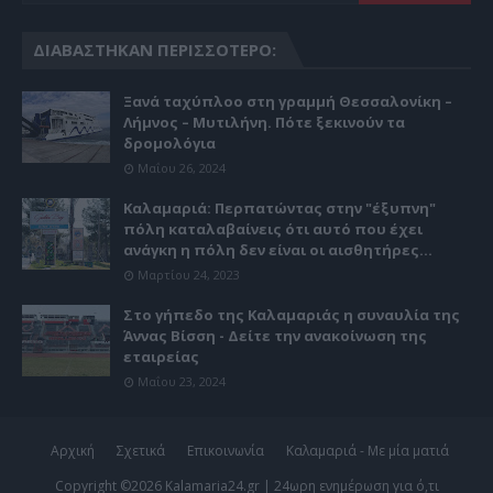
ΔΙΑΒΆΣΤΗΚΑΝ ΠΕΡΙΣΣΌΤΕΡΟ:
Ξανά ταχύπλοο στη γραμμή Θεσσαλονίκη –
Λήμνος – Μυτιλήνη. Πότε ξεκινούν τα
δρομολόγια
Μαΐου 26, 2024
Καλαμαριά: Περπατώντας στην "έξυπνη"
πόλη καταλαβαίνεις ότι αυτό που έχει
ανάγκη η πόλη δεν είναι οι αισθητήρες...
Μαρτίου 24, 2023
Στο γήπεδο της Καλαμαριάς η συναυλία της
Άννας Βίσση - Δείτε την ανακοίνωση της
εταιρείας
Μαΐου 23, 2024
Αρχική
Σχετικά
Επικοινωνία
Καλαμαριά - Με μία ματιά
Copyright ©
2026
Kalamaria24.gr | 24ωρη ενημέρωση για ό,τι