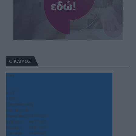
Ο ΚΑΙΡΟΣ
+
34
°
C
+
34°
+
25°
Θεσσαλονίκη
Πέμπτη, 06
Παρασκευή
+
37°
+
26°
Σάββατο
+
37°
+
25°
Κυριακή
+
38°
+
27°
Δευτέρα
+
34°
+
26°