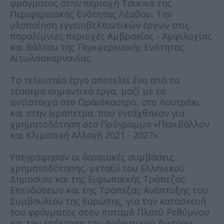
φράγματος στην περιοχή Τσικνιά της
Περιφερειακής Ενότητας Λέσβου. Την
υλοποίηση εγγειοβελτιωτικών έργων στις
παραλίμνιες περιοχές Αμβρακίας - Αμφιλοχίας
και Βάλτου της Περιφερειακής Ενότητας
Αιτωλοακαρνανίας.
Το τελευταίο έργο αποτελεί ένα από τα
τέσσερα σημαντικά έργα, μαζί με τα
αντίστοιχα στο Ωραιόκαστρο, στο Λουτράκι
και στην Ιεράπετρα, που εντάχθηκαν για
χρηματοδότηση στο Πρόγραμμα «Περιβάλλον
και Κλιματική Αλλαγή 2021 - 2027».
Υπεγράφησαν οι δανειακές συμβάσεις
χρηματοδότησης, μεταξύ του Ελληνικού
Δημοσίου και της Ευρωπαϊκής Τράπεζας
Επενδύσεων και της Τράπεζας Ανάπτυξης του
Συμβουλίου της Ευρώπης, για την κατασκευή
του φράγματος στον ποταμό Πλατύ Ρεθύμνου
και την επέκταση του Αρδευτικού Δικτύου