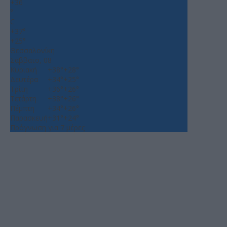
+
36
°
C
+
37°
+
25°
Θεσσαλονίκη
Σάββατο, 08
Κυριακή
+
38°
+
28°
Δευτέρα
+
34°
+
25°
Τρίτη
+
36°
+
26°
Τετάρτη
+
38°
+
26°
Πέμπτη
+
34°
+
26°
Παρασκευή
+
31°
+
24°
Πρόγνωση για 7 μέρες