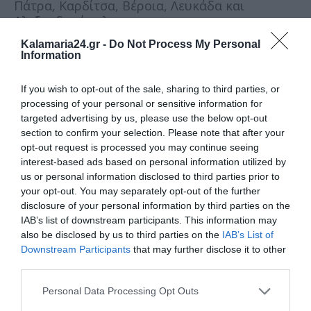
Πάτρα, Καρδίτσα, Βέροια, Λευκάδα και
Αλεξανδρούπολη.
Kalamaria24.gr -
Do Not Process My Personal
Information
Οδικά:
If you wish to opt-out of the sale, sharing to third parties, or
processing of your personal or sensitive information for
Ολοκληρώθηκε ο οδικός άξονας Καλλονή -
targeted advertising by us, please use the below opt-out
Σίγρι στη Λέσβο.
section to confirm your selection. Please note that after your
opt-out request is processed you may continue seeing
Υπεγράφη η σύμβαση για την κατασκευή του
interest-based ads based on personal information utilized by
οδικού έργου της παράκαμψης της Γιάλοβας.
us or personal information disclosed to third parties prior to
your opt-out. You may separately opt-out of the further
Ανακατασκευάστηκε η Γέφυρα των Φύλλων
disclosure of your personal information by third parties on the
στην Εύβοια.
IAB’s list of downstream participants. This information may
also be disclosed by us to third parties on the
IAB’s List of
Παραδόθηκε η νέα οδική γέφυρα του Ευήνου
Downstream Participants
that may further disclose it to other
στην Αιτωλοακαρνανία.
third parties.
Personal Data Processing Opt Outs
Κατασκευάζεται η νέα Γέφυρα Κερίτη στην
Κρήτη.