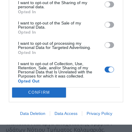
I want to opt-out of the Sharing of my
personal data.
Opted In
Παραδόθηκε η πεζογέφυρα στο Παλατάκι
Χαϊδαρίου.
I want to opt-out of the Sale of my
Personal Data.
Δρομολογήθηκε η ανακατασκευή του
Opted In
ελικοδρομίου στη Σαμοθράκη.
I want to opt-out of processing my
Personal Data for Targeted Advertising.
Προωθήθηκε η βελτίωση του Λιμένα
Opted In
Αλιευτικών Σκαφών στο Νέο Μαρμαρά
I want to opt-out of Collection, Use,
Χαλκιδικής.
Retention, Sale, and/or Sharing of my
Personal Data that Is Unrelated with the
Purposes for which it was collected.
Ολοκληρώθηκε ο επιβατικός και εμπορικός
Opted Out
λιμένας στο Σίγρι Λέσβου.
CONFIRM
Πραγματοποιούνται έργα επέκτασης και
βελτίωσης στα αεροδρόμια Νάξου, Σύρου και
Χίου.
Data Deletion
Data Access
Privacy Policy
Υλοποιούνται έργα αποχέτευσης όμβριων
υδάτων Νότιου Τμήματος Καλαμαριάς.