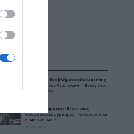
ΔΗΜΟΦΙΛΕΣΤΕΡΑ
Καλαμαριά: Προβλήματα υδροδότησης
την Τρίτη στον Άγιο Ιωάννη – Ποιες οδοί
επηρεάζονται
Αυγούστου 03, 2026
Μετρό Καλαμαριάς: Πέντε νέες
λεωφορειακές γραμμές – Καταργούνται
οι Νο 6 και Νο 7
Αυγούστου 05, 2026