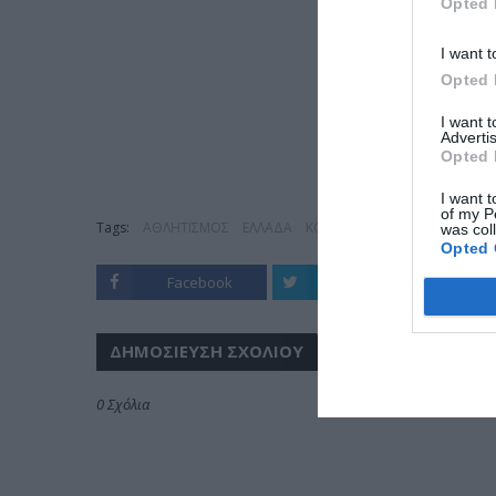
Opted 
I want t
Opted 
I want 
Advertis
Opted 
I want t
of my P
Tags:
ΑΘΛΗΤΙΣΜΟΣ
ΕΛΛΑΔΑ
ΚΟΣΜΟΣ
was col
Opted 
Facebook
Twitter
ΔΗΜΟΣΊΕΥΣΗ ΣΧΟΛΊΟΥ
0 Σχόλια