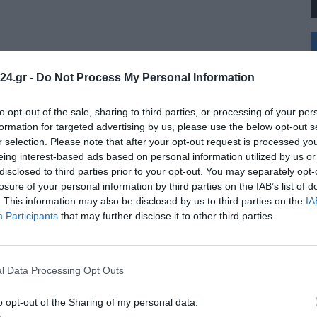
+
°
C
24.gr -
Do Not Process My Personal Information
+
+
Θ
to opt-out of the sale, sharing to third parties, or processing of your per
Π
formation for targeted advertising by us, please use the below opt-out s
Π
r selection. Please note that after your opt-out request is processed y
Σ
eing interest-based ads based on personal information utilized by us or
Κ
disclosed to third parties prior to your opt-out. You may separately opt-
Δ
Τ
losure of your personal information by third parties on the IAB’s list of
Τ
. This information may also be disclosed by us to third parties on the
IA
Π
Participants
that may further disclose it to other third parties.
l Data Processing Opt Outs
o opt-out of the Sharing of my personal data.