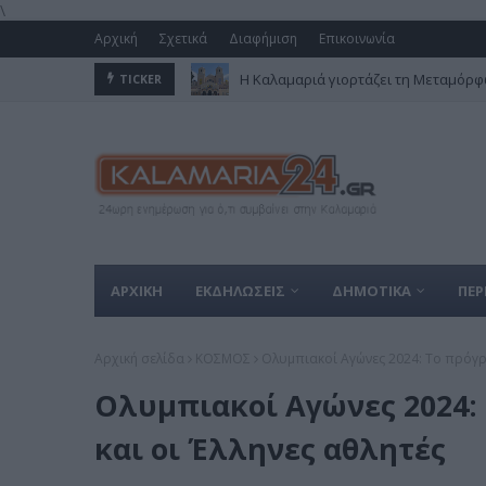
\
Αρχική
Σχετικά
Διαφήμιση
Επικοινωνία
Η Καλαμαριά γιορτάζει τη Μεταμόρφω
TICKER
ΑΡΧΙΚΗ
ΕΚΔΗΛΩΣΕΙΣ
ΔΗΜΟΤΙΚΑ
ΠΕΡ
Αρχική σελίδα
ΚΟΣΜΟΣ
Ολυμπιακοί Αγώνες 2024: Το πρόγρα
Ολυμπιακοί Αγώνες 2024: 
και οι Έλληνες αθλητές