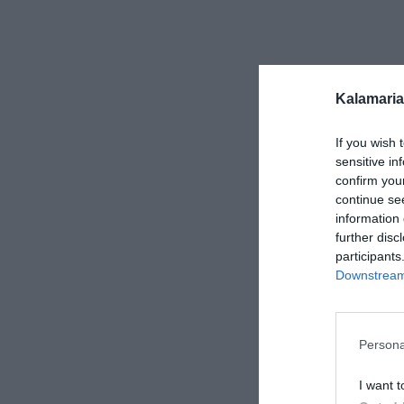
Kalamaria
If you wish 
sensitive in
confirm you
continue se
information 
further disc
participants
Downstream 
Persona
I want t