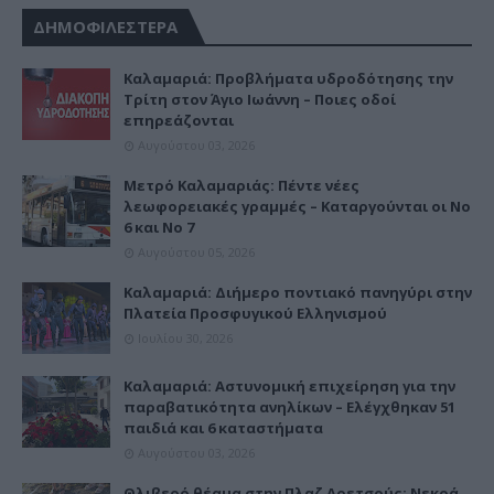
ΔΗΜΟΦΙΛΕΣΤΕΡΑ
Καλαμαριά: Προβλήματα υδροδότησης την
Τρίτη στον Άγιο Ιωάννη – Ποιες οδοί
επηρεάζονται
Αυγούστου 03, 2026
Μετρό Καλαμαριάς: Πέντε νέες
λεωφορειακές γραμμές – Καταργούνται οι Νο
6 και Νο 7
Αυγούστου 05, 2026
Καλαμαριά: Διήμερο ποντιακό πανηγύρι στην
Πλατεία Προσφυγικού Ελληνισμού
Ιουλίου 30, 2026
Καλαμαριά: Αστυνομική επιχείρηση για την
παραβατικότητα ανηλίκων – Ελέγχθηκαν 51
παιδιά και 6 καταστήματα
Αυγούστου 03, 2026
Θλιβερό θέαμα στην Πλαζ Αρετσούς: Νεκρά