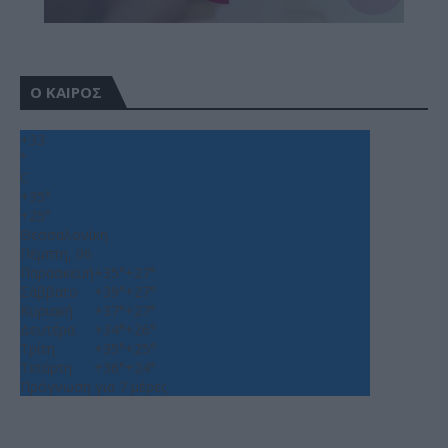
Ο ΚΑΙΡΟΣ
+
33
°
C
+
35°
+
25°
Θεσσαλονίκη
Πέμπτη, 06
Παρασκευή
+
35°
+
27°
Σάββατο
+
39°
+
27°
Κυριακή
+
37°
+
27°
Δευτέρα
+
34°
+
26°
Τρίτη
+
35°
+
25°
Τετάρτη
+
36°
+
24°
Πρόγνωση για 7 μέρες