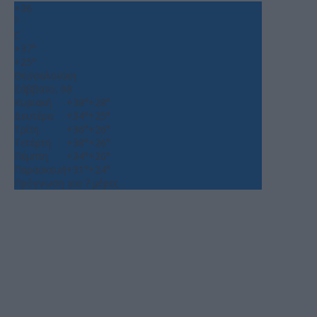
+
36
°
C
+
37°
+
25°
Θεσσαλονίκη
Σάββατο, 08
Κυριακή
+
38°
+
28°
Δευτέρα
+
34°
+
25°
Τρίτη
+
36°
+
26°
Τετάρτη
+
38°
+
26°
Πέμπτη
+
34°
+
26°
Παρασκευή
+
31°
+
24°
Πρόγνωση για 7 μέρες