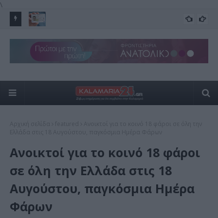
\
Νέα ταυτότητα: Ποιες υπηρεσίες πρέπει να ενημερώσετε
Νέ
ΔΗΜΟΣΙΟ
για τα νέα στοιχεία και ποιες ενημερώνονται αυτόματα
αλ
Αρχική σελίδα
featured
Ανοικτοί για το κοινό 18 φάροι σε όλη την
Ελλάδα στις 18 Αυγούστου, παγκόσμια Ημέρα Φάρων
Ανοικτοί για το κοινό 18 φάροι
σε όλη την Ελλάδα στις 18
Αυγούστου, παγκόσμια Ημέρα
Φάρων